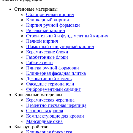
Стеновые материалы
Облицовочный кирпич
Клинкерный кирпич
Кирпич ручной формовки
Ригельный кирпич
Строительный и фундаментный кирпич
Печной кирпич
Шамотный огнеупорный кирпич
Керамические блоки
Газобетонные блоки
Гибкие связи
Плитка ручной формовки
Клинкерная фасадная плитка
Декоративный камень
Фасадные термопанели
Фиброцементный сайдинг
Кровельные материалы
Керамическая черепица
Цементно-песчаная черепица
Сланцевая кровля
Комплектующие для кровли
Мансардные окна
Благоустройство
Клинкерная брусчатка