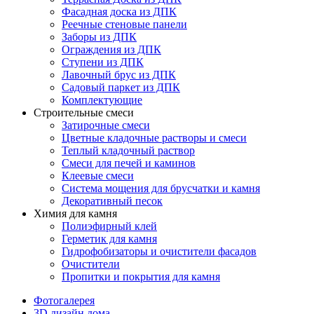
Фасадная доска из ДПК
Реечные стеновые панели
Заборы из ДПК
Ограждения из ДПК
Ступени из ДПК
Лавочный брус из ДПК
Садовый паркет из ДПК
Комплектующие
Строительные смеси
Затирочные смеси
Цветные кладочные растворы и смеси
Теплый кладочный раствор
Смеси для печей и каминов
Клеевые смеси
Система мощения для брусчатки и камня
Декоративный песок
Химия для камня
Полиэфирный клей
Герметик для камня
Гидрофобизаторы и очистители фасадов
Очистители
Пропитки и покрытия для камня
Фотогалерея
3D дизайн дома