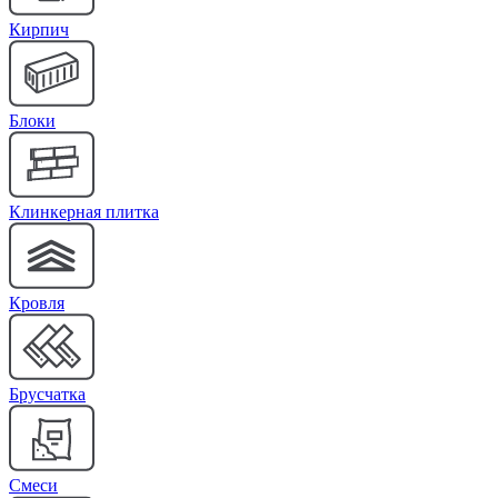
Кирпич
Блоки
Клинкерная плитка
Кровля
Брусчатка
Cмеси