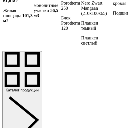
61,8 м2
Porotherm
Nero Zwart
кровля
монолитные
250
Mangaan
Жилая
участки
56,5
Подши
(210х100х65)
площадь:
101,3
м3
Блок
м2
Porotherm
Планкен
120
темный
Планкен
светлый
Каталог продукции