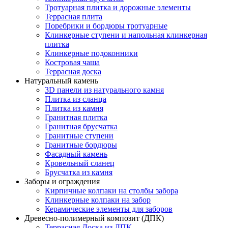
Тротуарная плитка и дорожные элементы
Террасная плита
Поребрики и бордюры тротуарные
Клинкерные ступени и напольная клинкерная
плитка
Клинкерные подоконники
Костровая чаша
Террасная доска
Натуральный камень
3D панели из натурального камня
Плитка из сланца
Плитка из камня
Гранитная плитка
Гранитная брусчатка
Гранитные ступени
Гранитные бордюры
Фасадный камень
Кровельный сланец
Брусчатка из камня
Заборы и ограждения
Кирпичные колпаки на столбы забора
Клинкерные колпаки на забор
Керамические элементы для заборов
Древесно-полимерный композит (ДПК)
Террасная Доска из ДПК