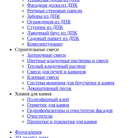
Фасадная доска из ДПК
Реечные стеновые панели
Заборы из ДПК
Ограждения из ДПК
Ступени из ДПК
Лавочный брус из ДПК
Садовый паркет из ДПК
Комплектующие
Строительные смеси
Затирочные смеси
Цветные кладочные растворы и смеси
Теплый кладочный раствор
Смеси для печей и каминов
Клеевые смеси
Система мощения для брусчатки и камня
Декоративный песок
Химия для камня
Полиэфирный клей
Герметик для камня
Гидрофобизаторы и очистители фасадов
Очистители
Пропитки и покрытия для камня
Фотогалерея
3D дизайн дома