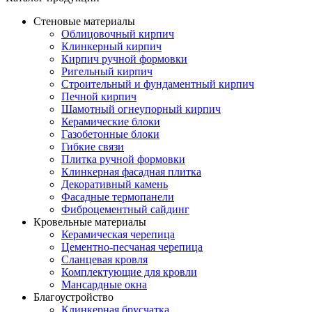
Стеновые материалы
Облицовочный кирпич
Клинкерный кирпич
Кирпич ручной формовки
Ригельный кирпич
Строительный и фундаментный кирпич
Печной кирпич
Шамотный огнеупорный кирпич
Керамические блоки
Газобетонные блоки
Гибкие связи
Плитка ручной формовки
Клинкерная фасадная плитка
Декоративный камень
Фасадные термопанели
Фиброцементный сайдинг
Кровельные материалы
Керамическая черепица
Цементно-песчаная черепица
Сланцевая кровля
Комплектующие для кровли
Мансардные окна
Благоустройство
Клинкерная брусчатка