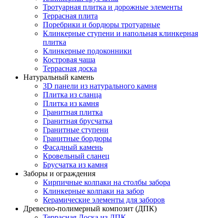
Тротуарная плитка и дорожные элементы
Террасная плита
Поребрики и бордюры тротуарные
Клинкерные ступени и напольная клинкерная
плитка
Клинкерные подоконники
Костровая чаша
Террасная доска
Натуральный камень
3D панели из натурального камня
Плитка из сланца
Плитка из камня
Гранитная плитка
Гранитная брусчатка
Гранитные ступени
Гранитные бордюры
Фасадный камень
Кровельный сланец
Брусчатка из камня
Заборы и ограждения
Кирпичные колпаки на столбы забора
Клинкерные колпаки на забор
Керамические элементы для заборов
Древесно-полимерный композит (ДПК)
Террасная Доска из ДПК