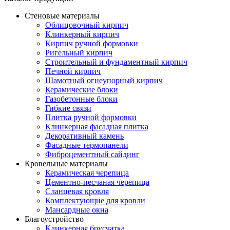
Стеновые материалы
Облицовочный кирпич
Клинкерный кирпич
Кирпич ручной формовки
Ригельный кирпич
Строительный и фундаментный кирпич
Печной кирпич
Шамотный огнеупорный кирпич
Керамические блоки
Газобетонные блоки
Гибкие связи
Плитка ручной формовки
Клинкерная фасадная плитка
Декоративный камень
Фасадные термопанели
Фиброцементный сайдинг
Кровельные материалы
Керамическая черепица
Цементно-песчаная черепица
Сланцевая кровля
Комплектующие для кровли
Мансардные окна
Благоустройство
Клинкерная брусчатка