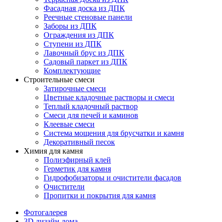
Фасадная доска из ДПК
Реечные стеновые панели
Заборы из ДПК
Ограждения из ДПК
Ступени из ДПК
Лавочный брус из ДПК
Садовый паркет из ДПК
Комплектующие
Строительные смеси
Затирочные смеси
Цветные кладочные растворы и смеси
Теплый кладочный раствор
Смеси для печей и каминов
Клеевые смеси
Система мощения для брусчатки и камня
Декоративный песок
Химия для камня
Полиэфирный клей
Герметик для камня
Гидрофобизаторы и очистители фасадов
Очистители
Пропитки и покрытия для камня
Фотогалерея
3D дизайн дома