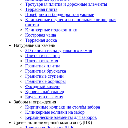
Тротуарная плитка и дорожные элементы
Террасная плита
Поребрики и бордюры тротуарные
Клинкерные ступени и напольная клинкерная
плитка
Клинкерные подоконники
Костровая чаша
Террасная доска
Натуральный камень
3D панели из натурального камня
Плитка из сланца
Плитка из камня
Гранитная плитка
Гранитная брусчатка
Гранитные ступени
Гранитные бордюры
Фасадный камень
Кровельный сланец
Брусчатка из камня
Заборы и ограждения
Кирпичные колпаки на столбы забора
Клинкерные колпаки на забор
Керамические элементы для заборов
Древесно-полимерный композит (ДПК)
Террасная Доска из ДПК