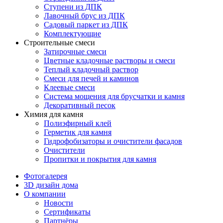
Ступени из ДПК
Лавочный брус из ДПК
Садовый паркет из ДПК
Комплектующие
Строительные смеси
Затирочные смеси
Цветные кладочные растворы и смеси
Теплый кладочный раствор
Смеси для печей и каминов
Клеевые смеси
Система мощения для брусчатки и камня
Декоративный песок
Химия для камня
Полиэфирный клей
Герметик для камня
Гидрофобизаторы и очистители фасадов
Очистители
Пропитки и покрытия для камня
Фотогалерея
3D дизайн дома
О компании
Новости
Сертификаты
Партнёры