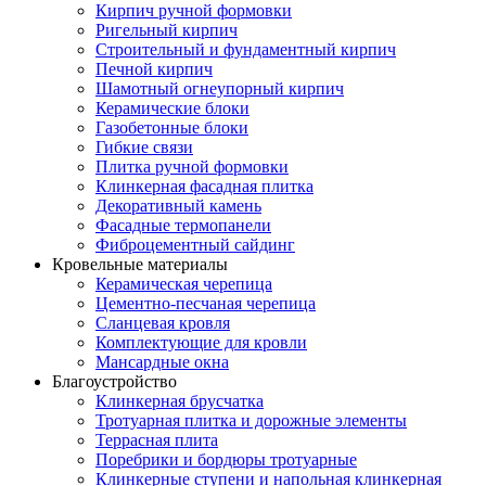
Кирпич ручной формовки
Ригельный кирпич
Строительный и фундаментный кирпич
Печной кирпич
Шамотный огнеупорный кирпич
Керамические блоки
Газобетонные блоки
Гибкие связи
Плитка ручной формовки
Клинкерная фасадная плитка
Декоративный камень
Фасадные термопанели
Фиброцементный сайдинг
Кровельные материалы
Керамическая черепица
Цементно-песчаная черепица
Сланцевая кровля
Комплектующие для кровли
Мансардные окна
Благоустройство
Клинкерная брусчатка
Тротуарная плитка и дорожные элементы
Террасная плита
Поребрики и бордюры тротуарные
Клинкерные ступени и напольная клинкерная