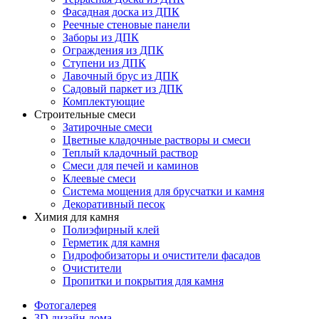
Фасадная доска из ДПК
Реечные стеновые панели
Заборы из ДПК
Ограждения из ДПК
Ступени из ДПК
Лавочный брус из ДПК
Садовый паркет из ДПК
Комплектующие
Строительные смеси
Затирочные смеси
Цветные кладочные растворы и смеси
Теплый кладочный раствор
Смеси для печей и каминов
Клеевые смеси
Система мощения для брусчатки и камня
Декоративный песок
Химия для камня
Полиэфирный клей
Герметик для камня
Гидрофобизаторы и очистители фасадов
Очистители
Пропитки и покрытия для камня
Фотогалерея
3D дизайн дома