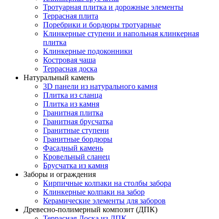
Тротуарная плитка и дорожные элементы
Террасная плита
Поребрики и бордюры тротуарные
Клинкерные ступени и напольная клинкерная
плитка
Клинкерные подоконники
Костровая чаша
Террасная доска
Натуральный камень
3D панели из натурального камня
Плитка из сланца
Плитка из камня
Гранитная плитка
Гранитная брусчатка
Гранитные ступени
Гранитные бордюры
Фасадный камень
Кровельный сланец
Брусчатка из камня
Заборы и ограждения
Кирпичные колпаки на столбы забора
Клинкерные колпаки на забор
Керамические элементы для заборов
Древесно-полимерный композит (ДПК)
Террасная Доска из ДПК