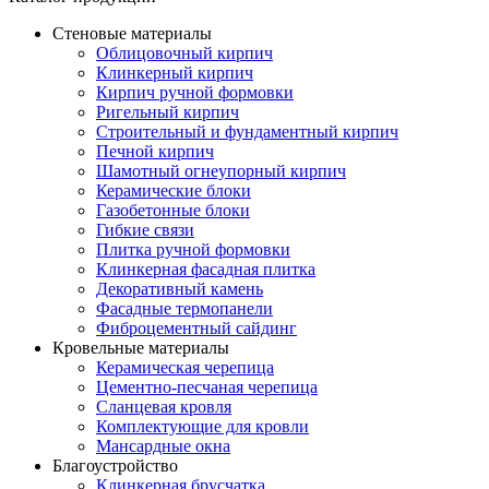
Стеновые материалы
Облицовочный кирпич
Клинкерный кирпич
Кирпич ручной формовки
Ригельный кирпич
Строительный и фундаментный кирпич
Печной кирпич
Шамотный огнеупорный кирпич
Керамические блоки
Газобетонные блоки
Гибкие связи
Плитка ручной формовки
Клинкерная фасадная плитка
Декоративный камень
Фасадные термопанели
Фиброцементный сайдинг
Кровельные материалы
Керамическая черепица
Цементно-песчаная черепица
Сланцевая кровля
Комплектующие для кровли
Мансардные окна
Благоустройство
Клинкерная брусчатка