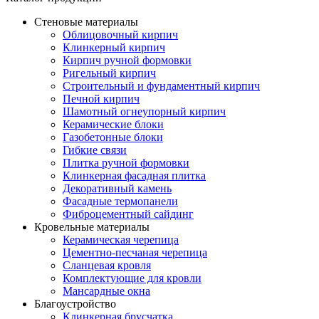
Стеновые материалы
Облицовочный кирпич
Клинкерный кирпич
Кирпич ручной формовки
Ригельный кирпич
Строительный и фундаментный кирпич
Печной кирпич
Шамотный огнеупорный кирпич
Керамические блоки
Газобетонные блоки
Гибкие связи
Плитка ручной формовки
Клинкерная фасадная плитка
Декоративный камень
Фасадные термопанели
Фиброцементный сайдинг
Кровельные материалы
Керамическая черепица
Цементно-песчаная черепица
Сланцевая кровля
Комплектующие для кровли
Мансардные окна
Благоустройство
Клинкерная брусчатка