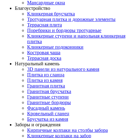
Мансардные окна
Благоустройство
Клинкерная брусчатка
Тротуарная плитка и дорожные элементы
Террасная плита
Поребрики и бордюры тротуарные
Клинкерные ступени и напольная клинкерная
плитка
Клинкерные подоконники
Костровая чаша
Террасная доска
Натуральный камень
3D панели из натурального камня
Плитка из сланца
Плитка из камня
Гранитная плитка
Гранитная брусчатка
Гранитные ступени
Гранитные бордюры
Фасадный камень
Кровельный сланец
Брусчатка из камня
Заборы и ограждения
Кирпичные колпаки на столбы забора
Клинкерные колпаки на забор