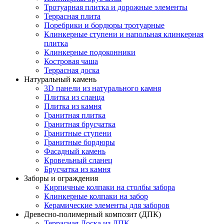
Тротуарная плитка и дорожные элементы
Террасная плита
Поребрики и бордюры тротуарные
Клинкерные ступени и напольная клинкерная
плитка
Клинкерные подоконники
Костровая чаша
Террасная доска
Натуральный камень
3D панели из натурального камня
Плитка из сланца
Плитка из камня
Гранитная плитка
Гранитная брусчатка
Гранитные ступени
Гранитные бордюры
Фасадный камень
Кровельный сланец
Брусчатка из камня
Заборы и ограждения
Кирпичные колпаки на столбы забора
Клинкерные колпаки на забор
Керамические элементы для заборов
Древесно-полимерный композит (ДПК)
Террасная Доска из ДПК