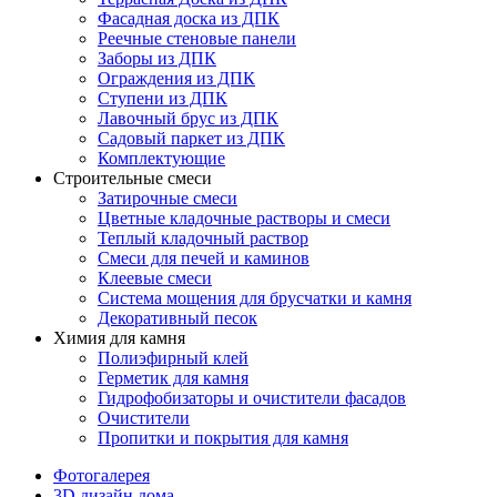
Фасадная доска из ДПК
Реечные стеновые панели
Заборы из ДПК
Ограждения из ДПК
Ступени из ДПК
Лавочный брус из ДПК
Садовый паркет из ДПК
Комплектующие
Строительные смеси
Затирочные смеси
Цветные кладочные растворы и смеси
Теплый кладочный раствор
Смеси для печей и каминов
Клеевые смеси
Система мощения для брусчатки и камня
Декоративный песок
Химия для камня
Полиэфирный клей
Герметик для камня
Гидрофобизаторы и очистители фасадов
Очистители
Пропитки и покрытия для камня
Фотогалерея
3D дизайн дома