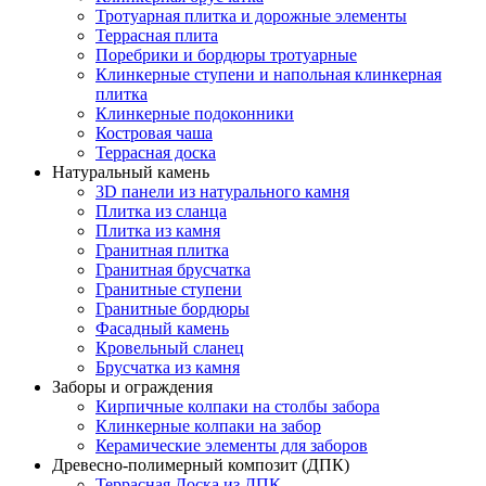
Тротуарная плитка и дорожные элементы
Террасная плита
Поребрики и бордюры тротуарные
Клинкерные ступени и напольная клинкерная
плитка
Клинкерные подоконники
Костровая чаша
Террасная доска
Натуральный камень
3D панели из натурального камня
Плитка из сланца
Плитка из камня
Гранитная плитка
Гранитная брусчатка
Гранитные ступени
Гранитные бордюры
Фасадный камень
Кровельный сланец
Брусчатка из камня
Заборы и ограждения
Кирпичные колпаки на столбы забора
Клинкерные колпаки на забор
Керамические элементы для заборов
Древесно-полимерный композит (ДПК)
Террасная Доска из ДПК