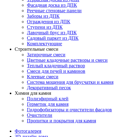
Фасадная доска из ДПК
Реечные стеновые панели
Заборы из ДПК
Ограждения из ДПК
Ступени из ДПК
Лавочный брус из ДПК
Садовый паркет из ДПК
Комплектующие
Строительные смеси
Затирочные смеси
Цветные кладочные растворы и смеси
Теплый кладочный раствор
Смеси для печей и каминов
Клеевые смеси
Система мощения для брусчатки и камня
Декоративный песок
Химия для камня
Полиэфирный клей
Герметик для камня
Гидрофобизаторы и очистители фасадов
Очистители
Пропитки и покрытия для камня
Фотогалерея
3D дизайн дома