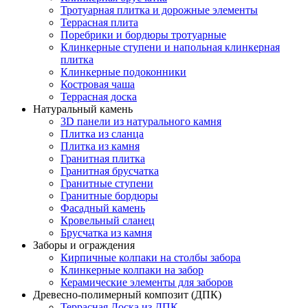
Тротуарная плитка и дорожные элементы
Террасная плита
Поребрики и бордюры тротуарные
Клинкерные ступени и напольная клинкерная
плитка
Клинкерные подоконники
Костровая чаша
Террасная доска
Натуральный камень
3D панели из натурального камня
Плитка из сланца
Плитка из камня
Гранитная плитка
Гранитная брусчатка
Гранитные ступени
Гранитные бордюры
Фасадный камень
Кровельный сланец
Брусчатка из камня
Заборы и ограждения
Кирпичные колпаки на столбы забора
Клинкерные колпаки на забор
Керамические элементы для заборов
Древесно-полимерный композит (ДПК)
Террасная Доска из ДПК