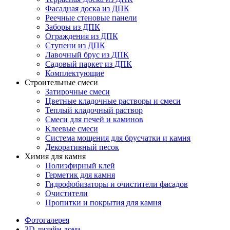
Фасадная доска из ДПК
Реечные стеновые панели
Заборы из ДПК
Ограждения из ДПК
Ступени из ДПК
Лавочный брус из ДПК
Садовый паркет из ДПК
Комплектующие
Строительные смеси
Затирочные смеси
Цветные кладочные растворы и смеси
Теплый кладочный раствор
Смеси для печей и каминов
Клеевые смеси
Система мощения для брусчатки и камня
Декоративный песок
Химия для камня
Полиэфирный клей
Герметик для камня
Гидрофобизаторы и очистители фасадов
Очистители
Пропитки и покрытия для камня
Фотогалерея
3D дизайн дома