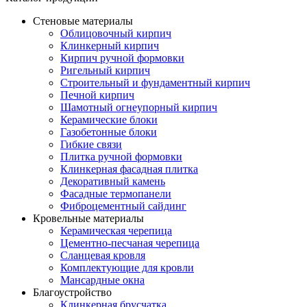
Стеновые материалы
Облицовочный кирпич
Клинкерный кирпич
Кирпич ручной формовки
Ригельный кирпич
Строительный и фундаментный кирпич
Печной кирпич
Шамотный огнеупорный кирпич
Керамические блоки
Газобетонные блоки
Гибкие связи
Плитка ручной формовки
Клинкерная фасадная плитка
Декоративный камень
Фасадные термопанели
Фиброцементный сайдинг
Кровельные материалы
Керамическая черепица
Цементно-песчаная черепица
Сланцевая кровля
Комплектующие для кровли
Мансардные окна
Благоустройство
Клинкерная брусчатка