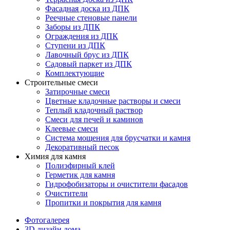
Фасадная доска из ДПК
Реечные стеновые панели
Заборы из ДПК
Ограждения из ДПК
Ступени из ДПК
Лавочный брус из ДПК
Садовый паркет из ДПК
Комплектующие
Строительные смеси
Затирочные смеси
Цветные кладочные растворы и смеси
Теплый кладочный раствор
Смеси для печей и каминов
Клеевые смеси
Система мощения для брусчатки и камня
Декоративный песок
Химия для камня
Полиэфирный клей
Герметик для камня
Гидрофобизаторы и очистители фасадов
Очистители
Пропитки и покрытия для камня
Фотогалерея
3D дизайн дома