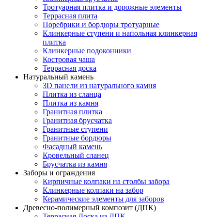
Тротуарная плитка и дорожные элементы
Террасная плита
Поребрики и бордюры тротуарные
Клинкерные ступени и напольная клинкерная
плитка
Клинкерные подоконники
Костровая чаша
Террасная доска
Натуральный камень
3D панели из натурального камня
Плитка из сланца
Плитка из камня
Гранитная плитка
Гранитная брусчатка
Гранитные ступени
Гранитные бордюры
Фасадный камень
Кровельный сланец
Брусчатка из камня
Заборы и ограждения
Кирпичные колпаки на столбы забора
Клинкерные колпаки на забор
Керамические элементы для заборов
Древесно-полимерный композит (ДПК)
Террасная Доска из ДПК