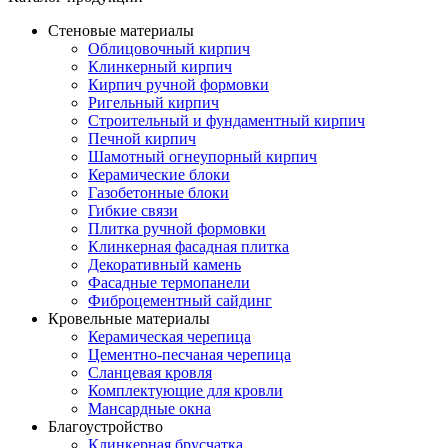
Стеновые материалы
Облицовочный кирпич
Клинкерный кирпич
Кирпич ручной формовки
Ригельный кирпич
Строительный и фундаментный кирпич
Печной кирпич
Шамотный огнеупорный кирпич
Керамические блоки
Газобетонные блоки
Гибкие связи
Плитка ручной формовки
Клинкерная фасадная плитка
Декоративный камень
Фасадные термопанели
Фиброцементный сайдинг
Кровельные материалы
Керамическая черепица
Цементно-песчаная черепица
Сланцевая кровля
Комплектующие для кровли
Мансардные окна
Благоустройство
Клинкерная брусчатка