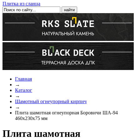
Плитка из сланца
Главная
→
Каталог
→
Шамотный огнеупорный кирпич
→
Плита шамотная огнеупорная Боровичи ША-94
460x230x75 мм
Плита шамотная