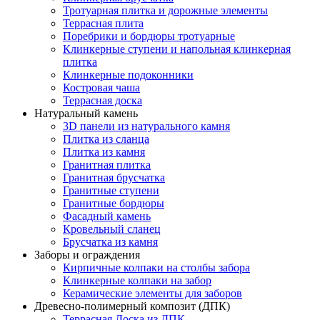
Тротуарная плитка и дорожные элементы
Террасная плита
Поребрики и бордюры тротуарные
Клинкерные ступени и напольная клинкерная
плитка
Клинкерные подоконники
Костровая чаша
Террасная доска
Натуральный камень
3D панели из натурального камня
Плитка из сланца
Плитка из камня
Гранитная плитка
Гранитная брусчатка
Гранитные ступени
Гранитные бордюры
Фасадный камень
Кровельный сланец
Брусчатка из камня
Заборы и ограждения
Кирпичные колпаки на столбы забора
Клинкерные колпаки на забор
Керамические элементы для заборов
Древесно-полимерный композит (ДПК)
Террасная Доска из ДПК