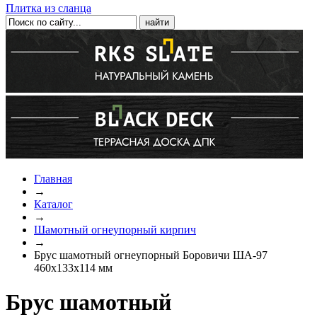
Плитка из сланца
Главная
→
Каталог
→
Шамотный огнеупорный кирпич
→
Брус шамотный огнеупорный Боровичи ША-97
460х133х114 мм
Брус шамотный