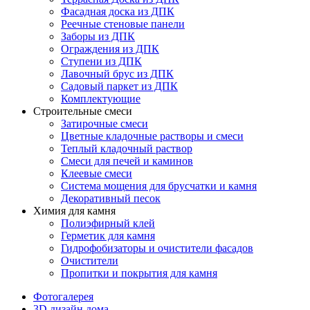
Фасадная доска из ДПК
Реечные стеновые панели
Заборы из ДПК
Ограждения из ДПК
Ступени из ДПК
Лавочный брус из ДПК
Садовый паркет из ДПК
Комплектующие
Строительные смеси
Затирочные смеси
Цветные кладочные растворы и смеси
Теплый кладочный раствор
Смеси для печей и каминов
Клеевые смеси
Система мощения для брусчатки и камня
Декоративный песок
Химия для камня
Полиэфирный клей
Герметик для камня
Гидрофобизаторы и очистители фасадов
Очистители
Пропитки и покрытия для камня
Фотогалерея
3D дизайн дома