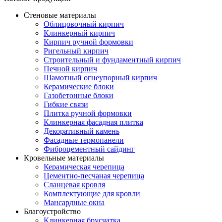
Стеновые материалы
Облицовочный кирпич
Клинкерный кирпич
Кирпич ручной формовки
Ригельный кирпич
Строительный и фундаментный кирпич
Печной кирпич
Шамотный огнеупорный кирпич
Керамические блоки
Газобетонные блоки
Гибкие связи
Плитка ручной формовки
Клинкерная фасадная плитка
Декоративный камень
Фасадные термопанели
Фиброцементный сайдинг
Кровельные материалы
Керамическая черепица
Цементно-песчаная черепица
Сланцевая кровля
Комплектующие для кровли
Мансардные окна
Благоустройство
Клинкерная брусчатка