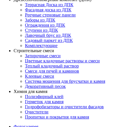
Террасная Доска из ДПК
Фасадная доска из ДПК
Реечные стеновые панели
Заборы из ДПК
Ограждения из ДПК
Ступени из ДПК
Лавочный брус из ДПК
Садовый паркет из ДПК
Комплектующие
Строительные смеси
Затирочные смеси
Цветные кладочные растворы и смеси
Теплый кладочный раствор
Смеси для печей и каминов
Клеевые смеси
Система мощения для брусчатки и камня
Декоративный песок
Химия для камня
Полиэфирный клей
Герметик для камня
Гидрофобизаторы и очистители фасадов
Очистители
Пропитки и покрытия для камня
Фотогалерея