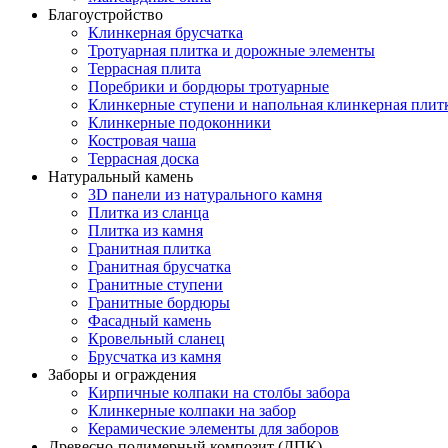
Благоустройство
Клинкерная брусчатка
Тротуарная плитка и дорожные элементы
Террасная плита
Поребрики и бордюры тротуарные
Клинкерные ступени и напольная клинкерная плит
Клинкерные подоконники
Костровая чаша
Террасная доска
Натуральный камень
3D панели из натурального камня
Плитка из сланца
Плитка из камня
Гранитная плитка
Гранитная брусчатка
Гранитные ступени
Гранитные бордюры
Фасадный камень
Кровельный сланец
Брусчатка из камня
Заборы и ограждения
Кирпичные колпаки на столбы забора
Клинкерные колпаки на забор
Керамические элементы для заборов
Древесно-полимерный композит (ДПК)