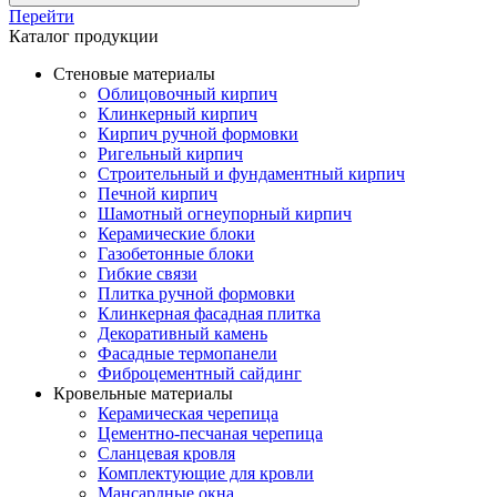
Перейти
Каталог продукции
Стеновые материалы
Облицовочный кирпич
Клинкерный кирпич
Кирпич ручной формовки
Ригельный кирпич
Строительный и фундаментный кирпич
Печной кирпич
Шамотный огнеупорный кирпич
Керамические блоки
Газобетонные блоки
Гибкие связи
Плитка ручной формовки
Клинкерная фасадная плитка
Декоративный камень
Фасадные термопанели
Фиброцементный сайдинг
Кровельные материалы
Керамическая черепица
Цементно-песчаная черепица
Сланцевая кровля
Комплектующие для кровли
Мансардные окна