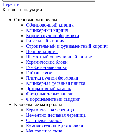
Перейти
Каталог продукции
Стеновые материалы
Облицовочный кирпич
Клинкерный кирпич
Кирпич ручной формовки
Ригельный кирпич
Строительный и фундаментный кирпич
Печной кирпич
Шамотный огнеупорный кирпич
Керамические блоки
Газобетонные блоки
Гибкие связи
Плитка ручной формовки
Клинкерная фасадная плитка
Декоративный камень
Фасадные термопанели
Фиброцементный сайдинг
Кровельные материалы
Керамическая черепица
Цементно-песчаная черепица
Сланцевая кровля
Комплектующие для кровли
Мансардные окна