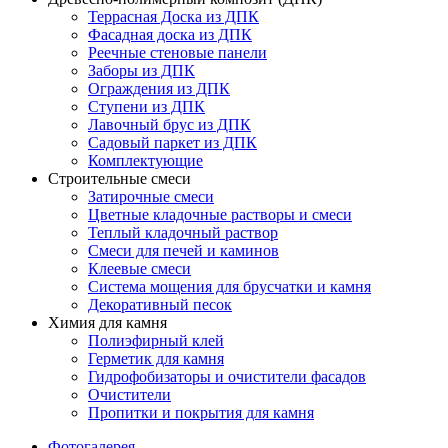
Террасная Доска из ДПК
Фасадная доска из ДПК
Реечные стеновые панели
Заборы из ДПК
Ограждения из ДПК
Ступени из ДПК
Лавочный брус из ДПК
Садовый паркет из ДПК
Комплектующие
Строительные смеси
Затирочные смеси
Цветные кладочные растворы и смеси
Теплый кладочный раствор
Смеси для печей и каминов
Клеевые смеси
Система мощения для брусчатки и камня
Декоративный песок
Химия для камня
Полиэфирный клей
Герметик для камня
Гидрофобизаторы и очистители фасадов
Очистители
Пропитки и покрытия для камня
Фотогалерея