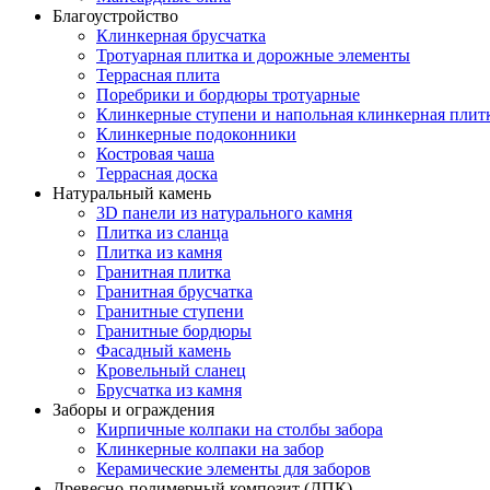
Благоустройство
Клинкерная брусчатка
Тротуарная плитка и дорожные элементы
Террасная плита
Поребрики и бордюры тротуарные
Клинкерные ступени и напольная клинкерная плит
Клинкерные подоконники
Костровая чаша
Террасная доска
Натуральный камень
3D панели из натурального камня
Плитка из сланца
Плитка из камня
Гранитная плитка
Гранитная брусчатка
Гранитные ступени
Гранитные бордюры
Фасадный камень
Кровельный сланец
Брусчатка из камня
Заборы и ограждения
Кирпичные колпаки на столбы забора
Клинкерные колпаки на забор
Керамические элементы для заборов
Древесно-полимерный композит (ДПК)