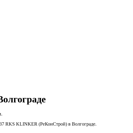
Волгограде
и.
7-37 RKS KLINKER (РеКонСтрой) в Волгограде.