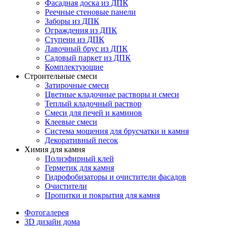
Фасадная доска из ДПК
Реечные стеновые панели
Заборы из ДПК
Ограждения из ДПК
Ступени из ДПК
Лавочный брус из ДПК
Садовый паркет из ДПК
Комплектующие
Строительные смеси
Затирочные смеси
Цветные кладочные растворы и смеси
Теплый кладочный раствор
Смеси для печей и каминов
Клеевые смеси
Система мощения для брусчатки и камня
Декоративный песок
Химия для камня
Полиэфирный клей
Герметик для камня
Гидрофобизаторы и очистители фасадов
Очистители
Пропитки и покрытия для камня
Фотогалерея
3D дизайн дома