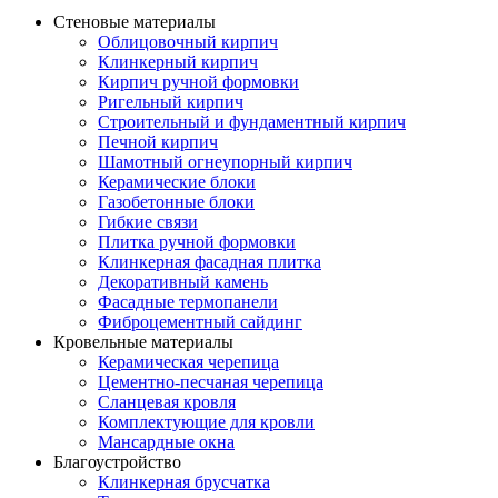
Стеновые материалы
Облицовочный кирпич
Клинкерный кирпич
Кирпич ручной формовки
Ригельный кирпич
Строительный и фундаментный кирпич
Печной кирпич
Шамотный огнеупорный кирпич
Керамические блоки
Газобетонные блоки
Гибкие связи
Плитка ручной формовки
Клинкерная фасадная плитка
Декоративный камень
Фасадные термопанели
Фиброцементный сайдинг
Кровельные материалы
Керамическая черепица
Цементно-песчаная черепица
Сланцевая кровля
Комплектующие для кровли
Мансардные окна
Благоустройство
Клинкерная брусчатка