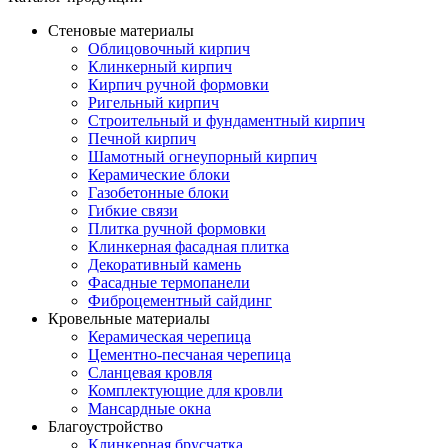
Стеновые материалы
Облицовочный кирпич
Клинкерный кирпич
Кирпич ручной формовки
Ригельный кирпич
Строительный и фундаментный кирпич
Печной кирпич
Шамотный огнеупорный кирпич
Керамические блоки
Газобетонные блоки
Гибкие связи
Плитка ручной формовки
Клинкерная фасадная плитка
Декоративный камень
Фасадные термопанели
Фиброцементный сайдинг
Кровельные материалы
Керамическая черепица
Цементно-песчаная черепица
Сланцевая кровля
Комплектующие для кровли
Мансардные окна
Благоустройство
Клинкерная брусчатка