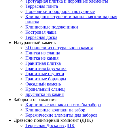
Тротуарная плитка и дорожные элементы
Террасная плита
Поребрики и бордюры тротуарные
Клинкерные ступени и напольная клинкерная
плитка
Клинкерные подоконники
Костровая чаша
Террасная доска
Натуральный камень
3D панели из натурального камня
Плитка из сланца
Плитка из камня
Гранитная плитка
Гранитная брусчатка
Гранитные ступени
Гранитные бордюры
Фасадный камень
Кровельный сланец
Брусчатка из камня
Заборы и ограждения
Кирпичные колпаки на столбы забора
Клинкерные колпаки на забор
Керамические элементы для заборов
Древесно-полимерный композит (ДПК)
Террасная Доска из ДПК