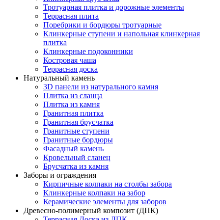
Тротуарная плитка и дорожные элементы
Террасная плита
Поребрики и бордюры тротуарные
Клинкерные ступени и напольная клинкерная
плитка
Клинкерные подоконники
Костровая чаша
Террасная доска
Натуральный камень
3D панели из натурального камня
Плитка из сланца
Плитка из камня
Гранитная плитка
Гранитная брусчатка
Гранитные ступени
Гранитные бордюры
Фасадный камень
Кровельный сланец
Брусчатка из камня
Заборы и ограждения
Кирпичные колпаки на столбы забора
Клинкерные колпаки на забор
Керамические элементы для заборов
Древесно-полимерный композит (ДПК)
Террасная Доска из ДПК