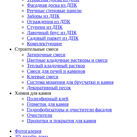
Фасадная доска из ДПК
Реечные стеновые панели
Заборы из ДПК
Ограждения из ДПК
Ступени из ДПК
Лавочный брус из ДПК
Садовый паркет из ДПК
Комплектующие
Строительные смеси
Затирочные смеси
Цветные кладочные растворы и смеси
Теплый кладочный раствор
Смеси для печей и каминов
Клеевые смеси
Система мощения для брусчатки и камня
Декоративный песок
Химия для камня
Полиэфирный клей
Герметик для камня
Гидрофобизаторы и очистители фасадов
Очистители
Пропитки и покрытия для камня
Фотогалерея
3D дизайн дома