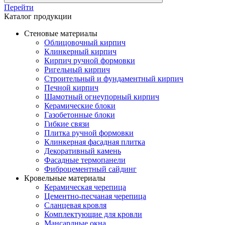
Перейти
Каталог продукции
Стеновые материалы
Облицовочный кирпич
Клинкерный кирпич
Кирпич ручной формовки
Ригельный кирпич
Строительный и фундаментный кирпич
Печной кирпич
Шамотный огнеупорный кирпич
Керамические блоки
Газобетонные блоки
Гибкие связи
Плитка ручной формовки
Клинкерная фасадная плитка
Декоративный камень
Фасадные термопанели
Фиброцементный сайдинг
Кровельные материалы
Керамическая черепица
Цементно-песчаная черепица
Сланцевая кровля
Комплектующие для кровли
Мансардные окна