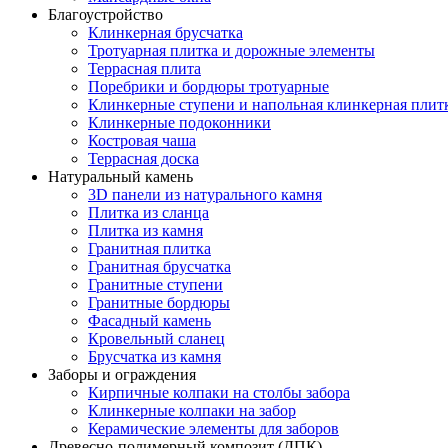
Благоустройство
Клинкерная брусчатка
Тротуарная плитка и дорожные элементы
Террасная плита
Поребрики и бордюры тротуарные
Клинкерные ступени и напольная клинкерная плит
Клинкерные подоконники
Костровая чаша
Террасная доска
Натуральный камень
3D панели из натурального камня
Плитка из сланца
Плитка из камня
Гранитная плитка
Гранитная брусчатка
Гранитные ступени
Гранитные бордюры
Фасадный камень
Кровельный сланец
Брусчатка из камня
Заборы и ограждения
Кирпичные колпаки на столбы забора
Клинкерные колпаки на забор
Керамические элементы для заборов
Древесно-полимерный композит (ДПК)