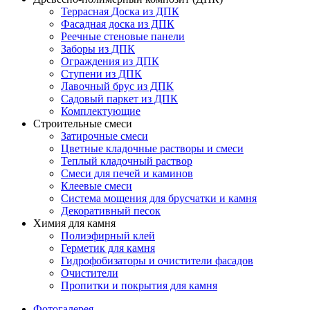
Террасная Доска из ДПК
Фасадная доска из ДПК
Реечные стеновые панели
Заборы из ДПК
Ограждения из ДПК
Ступени из ДПК
Лавочный брус из ДПК
Садовый паркет из ДПК
Комплектующие
Строительные смеси
Затирочные смеси
Цветные кладочные растворы и смеси
Теплый кладочный раствор
Смеси для печей и каминов
Клеевые смеси
Система мощения для брусчатки и камня
Декоративный песок
Химия для камня
Полиэфирный клей
Герметик для камня
Гидрофобизаторы и очистители фасадов
Очистители
Пропитки и покрытия для камня
Фотогалерея