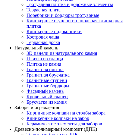
Тротуарная плитка и дорожные элементы
Террасная плита
Поребрики и бордюры тротуарные
Клинкерные ступени и напольная клинкерная
плитка
Клинкерные подоконники
Костровая чаша
Террасная доска
Натуральный камень
3D панели из натурального камня
Плитка из сланца
Плитка из камня
Гранитная плитка
Гранитная брусчатка
Гранитные ступени
Гранитные бордюры
Фасадный камень
Кровельный сланец
Брусчатка из камня
Заборы и ограждения
Кирпичные колпаки на столбы забора
Клинкерные колпаки на забор
Керамические элементы для заборов
Древесно-полимерный композит (ДПК)
Террасная Доска из ДПК