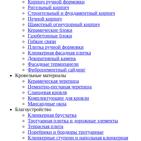
Кирпич ручной формовки
Ригельный кирпич
Строительный и фундаментный кирпич
Печной кирпич
Шамотный огнеупорный кирпич
Керамические блоки
Газобетонные блоки
Гибкие связи
Плитка ручной формовки
Клинкерная фасадная плитка
Декоративный камень
Фасадные термопанели
Фиброцементный сайдинг
Кровельные материалы
Керамическая черепица
Цементно-песчаная черепица
Сланцевая кровля
Комплектующие для кровли
Мансардные окна
Благоустройство
Клинкерная брусчатка
Тротуарная плитка и дорожные элементы
Террасная плита
Поребрики и бордюры тротуарные
Клинкерные ступени и напольная клинкерная