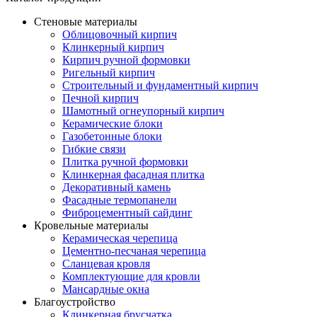
Стеновые материалы
Облицовочный кирпич
Клинкерный кирпич
Кирпич ручной формовки
Ригельный кирпич
Строительный и фундаментный кирпич
Печной кирпич
Шамотный огнеупорный кирпич
Керамические блоки
Газобетонные блоки
Гибкие связи
Плитка ручной формовки
Клинкерная фасадная плитка
Декоративный камень
Фасадные термопанели
Фиброцементный сайдинг
Кровельные материалы
Керамическая черепица
Цементно-песчаная черепица
Сланцевая кровля
Комплектующие для кровли
Мансардные окна
Благоустройство
Клинкерная брусчатка