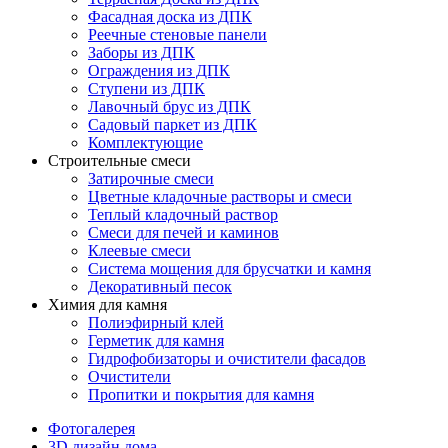
Фасадная доска из ДПК
Реечные стеновые панели
Заборы из ДПК
Ограждения из ДПК
Ступени из ДПК
Лавочный брус из ДПК
Садовый паркет из ДПК
Комплектующие
Строительные смеси
Затирочные смеси
Цветные кладочные растворы и смеси
Теплый кладочный раствор
Смеси для печей и каминов
Клеевые смеси
Система мощения для брусчатки и камня
Декоративный песок
Химия для камня
Полиэфирный клей
Герметик для камня
Гидрофобизаторы и очистители фасадов
Очистители
Пропитки и покрытия для камня
Фотогалерея
3D дизайн дома