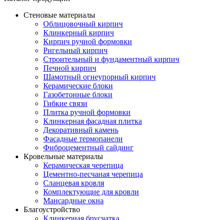
Стеновые материалы
Облицовочный кирпич
Клинкерный кирпич
Кирпич ручной формовки
Ригельный кирпич
Строительный и фундаментный кирпич
Печной кирпич
Шамотный огнеупорный кирпич
Керамические блоки
Газобетонные блоки
Гибкие связи
Плитка ручной формовки
Клинкерная фасадная плитка
Декоративный камень
Фасадные термопанели
Фиброцементный сайдинг
Кровельные материалы
Керамическая черепица
Цементно-песчаная черепица
Сланцевая кровля
Комплектующие для кровли
Мансардные окна
Благоустройство
Клинкерная брусчатка