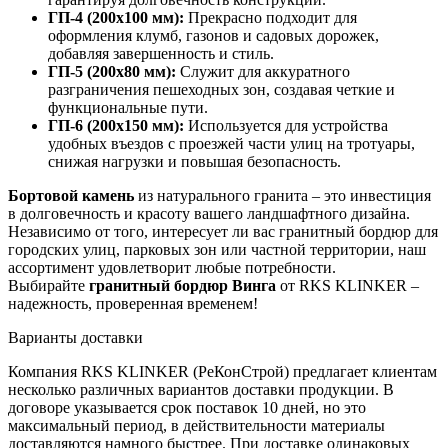
ГП-4 (200х100 мм):
Прекрасно подходит для
оформления клумб, газонов и садовых дорожек,
добавляя завершенность и стиль.
ГП-5 (200х80 мм):
Служит для аккуратного
разграничения пешеходных зон, создавая четкие и
функциональные пути.
ГП-6 (200х150 мм):
Используется для устройства
удобных въездов с проезжей части улиц на тротуары,
снижая нагрузки и повышая безопасность.
Бортовой камень
из натурального гранита – это инвестиция
в долговечность и красоту вашего ландшафтного дизайна.
Независимо от того, интересует ли вас гранитный бордюр для
городских улиц, парковых зон или частной территории, наш
ассортимент удовлетворит любые потребности.
Выбирайте
гранитный бордюр Винга
от RKS KLINKER –
надежность, проверенная временем!
Варианты доставки
Компания RKS KLINKER (РеКонСтрой) предлагает клиентам
несколько различных вариантов доставки продукции. В
договоре указывается срок поставок 10 дней, но это
максимальный период, в действительности материалы
доставляются намного быстрее. При доставке одинаковых