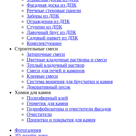
Фасадная доска из ДПК
Реечные стеновые панели
Заборы из ДПК
Ограждения из ДПК
Ступени из ДПК
Лавочный брус из ДПК
Садовый паркет из ДПК
Комплектующие
Строительные смеси
Затирочные смеси
Цветные кладочные растворы и смеси
Теплый кладочный раствор
Смеси для печей и каминов
Клеевые смеси
Система мощения для брусчатки и камня
Декоративный песок
Химия для камня
Полиэфирный клей
Герметик для камня
Гидрофобизаторы и очистители фасадов
Очистители
Пропитки и покрытия для камня
Фотогалерея
3D дизайн дома