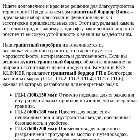
Ищете долговечное и красивое решение для благоустройства
территории? Представляем вам
гранитный бордюр Винга
–
идеальный выбор для создания функциональных и
эстетически привлекательных зон. Этот натуральный камень
не только придаст вашему ландшафту законченный вид, но и
обеспечит высокую устойчивость к внешним воздействиям.
Наш
гранитный поребрик
изготавливается из
высококачественного гранита, что гарантирует его
морозостойкость, истираемость и долговечность. Если вы
решили
купить гранитный бордюр
, обратите внимание на
широкий ассортимент нашей продукции. Компания RKS
KLINKER предлагает
гранитный бордюр ГП
в Волгограде
различных марок (ГП-1, ГП-2, ГП-3, ГП-4, ГП-5 и ГП-6),
каждая из которых разработана для конкретных задач:
ГП-1 (300х150 мм):
Отлично подходит для ограждения
внутриквартальных проездов и газонов, четко очерчивая
границы.
ГП-2 (400х180 мм):
Идеален для выделения
пешеходных зон и обустройства съездов, обеспечивая
безопасность и удобство.
ГП-3 (600х200 мм):
Применяется для надежного
разграничения тротуаров на мостах и путепроводах,
гарантируя долговечность конструкции.