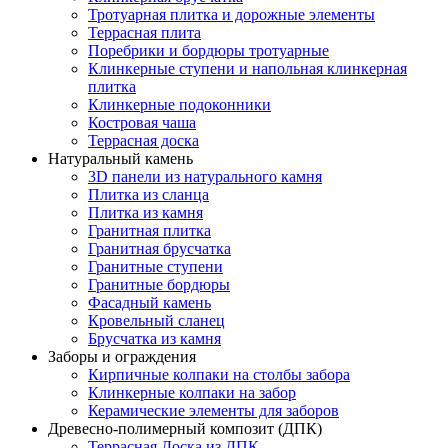
Тротуарная плитка и дорожные элементы
Террасная плита
Поребрики и бордюры тротуарные
Клинкерные ступени и напольная клинкерная
плитка
Клинкерные подоконники
Костровая чаша
Террасная доска
Натуральный камень
3D панели из натурального камня
Плитка из сланца
Плитка из камня
Гранитная плитка
Гранитная брусчатка
Гранитные ступени
Гранитные бордюры
Фасадный камень
Кровельный сланец
Брусчатка из камня
Заборы и ограждения
Кирпичные колпаки на столбы забора
Клинкерные колпаки на забор
Керамические элементы для заборов
Древесно-полимерный композит (ДПК)
Террасная Доска из ДПК