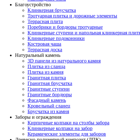
Благоустройство
Клинкерная брусчатка
Тротуарная плитка и дорожные элементы
Террасная плита
Поребрики и бордюры тротуарные
Клинкерные ступени и напольная клинкерная плит
Клинкерные подоконники
Костровая чаша
Террасная доска
Натуральный камень
3D панели из натурального камня
Плитка из сланца
Плитка из камня
Гранитная плитка
Гранитная брусчатка
Гранитные ступени
Гранитные бордюры
Фасадный камень
Кровельный сланец
Брусчатка из камня
Заборы и ограждения
Кирпичные колпаки на столбы забора
Клинкерные колпаки на забор
Керамические элементы для заборов
Древесно-полимерный композит (ДПК)