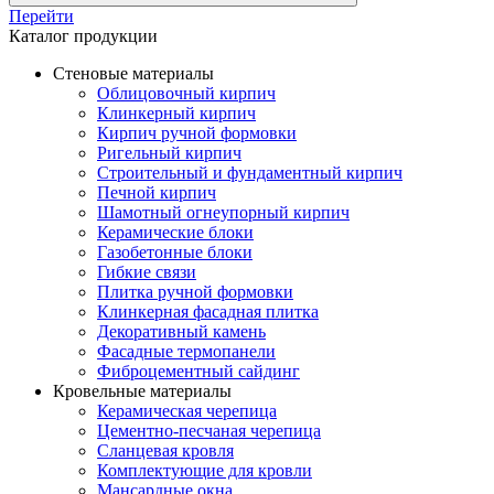
Перейти
Каталог продукции
Стеновые материалы
Облицовочный кирпич
Клинкерный кирпич
Кирпич ручной формовки
Ригельный кирпич
Строительный и фундаментный кирпич
Печной кирпич
Шамотный огнеупорный кирпич
Керамические блоки
Газобетонные блоки
Гибкие связи
Плитка ручной формовки
Клинкерная фасадная плитка
Декоративный камень
Фасадные термопанели
Фиброцементный сайдинг
Кровельные материалы
Керамическая черепица
Цементно-песчаная черепица
Сланцевая кровля
Комплектующие для кровли
Мансардные окна