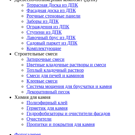
Террасная Доска из ДПК
Фасадная доска из ДПК
Реечные стеновые панели
Заборы из ДПК
Ограждения из ДПК
Ступени из ДПК
Лавочный брус из ДПК
Садовый паркет из ДПК
Комплектующие
Строительные смеси
Затирочные смеси
Цветные кладочные растворы и смеси
Теплый кладочный раствор
Смеси для печей и каминов
Клеевые смеси
Система мощения для брусчатки и камня
Декоративный песок
Химия для камня
Полиэфирный клей
Герметик для камня
Гидрофобизаторы и очистители фасадов
Очистители
Пропитки и покрытия для камня
Фотогалерея