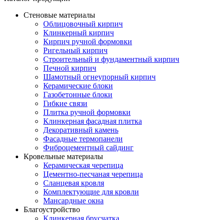
Стеновые материалы
Облицовочный кирпич
Клинкерный кирпич
Кирпич ручной формовки
Ригельный кирпич
Строительный и фундаментный кирпич
Печной кирпич
Шамотный огнеупорный кирпич
Керамические блоки
Газобетонные блоки
Гибкие связи
Плитка ручной формовки
Клинкерная фасадная плитка
Декоративный камень
Фасадные термопанели
Фиброцементный сайдинг
Кровельные материалы
Керамическая черепица
Цементно-песчаная черепица
Сланцевая кровля
Комплектующие для кровли
Мансардные окна
Благоустройство
Клинкерная брусчатка