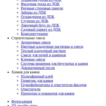
Фасадная доска из ДПК
Реечные стеновые панели
Заборы из ДПК
Ограждения из ДПК
Ступени из ДПК
Лавочный брус из ДПК
Садовый паркет из ДПК
Комплектующие
Строительные смеси
Затирочные смеси
Цветные кладочные растворы и смеси
Теплый кладочный раствор
Смеси для печей и каминов
Клеевые смеси
Система мощения для брусчатки и камня
Декоративный песок
Химия для камня
Полиэфирный клей
Герметик для камня
Гидрофобизаторы и очистители фасадов
Очистители
Пропитки и покрытия для камня
Фотогалерея
3D дизайн дома