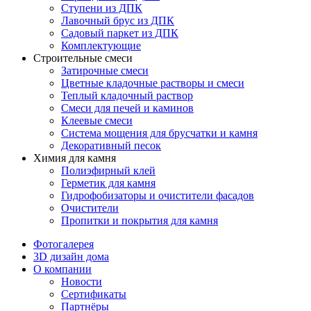
Ступени из ДПК
Лавочный брус из ДПК
Садовый паркет из ДПК
Комплектующие
Строительные смеси
Затирочные смеси
Цветные кладочные растворы и смеси
Теплый кладочный раствор
Смеси для печей и каминов
Клеевые смеси
Система мощения для брусчатки и камня
Декоративный песок
Химия для камня
Полиэфирный клей
Герметик для камня
Гидрофобизаторы и очистители фасадов
Очистители
Пропитки и покрытия для камня
Фотогалерея
3D дизайн дома
О компании
Новости
Сертификаты
Партнёры