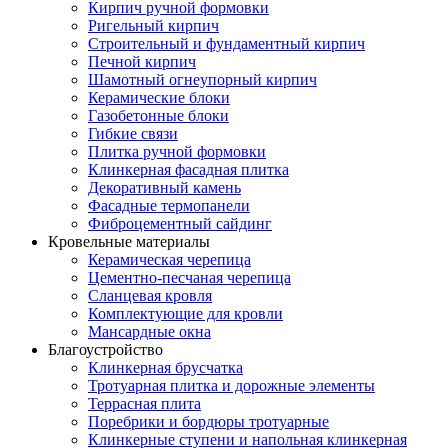
Кирпич ручной формовки
Ригельный кирпич
Строительный и фундаментный кирпич
Печной кирпич
Шамотный огнеупорный кирпич
Керамические блоки
Газобетонные блоки
Гибкие связи
Плитка ручной формовки
Клинкерная фасадная плитка
Декоративный камень
Фасадные термопанели
Фиброцементный сайдинг
Кровельные материалы
Керамическая черепица
Цементно-песчаная черепица
Сланцевая кровля
Комплектующие для кровли
Мансардные окна
Благоустройство
Клинкерная брусчатка
Тротуарная плитка и дорожные элементы
Террасная плита
Поребрики и бордюры тротуарные
Клинкерные ступени и напольная клинкерная