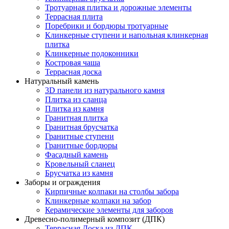
Тротуарная плитка и дорожные элементы
Террасная плита
Поребрики и бордюры тротуарные
Клинкерные ступени и напольная клинкерная
плитка
Клинкерные подоконники
Костровая чаша
Террасная доска
Натуральный камень
3D панели из натурального камня
Плитка из сланца
Плитка из камня
Гранитная плитка
Гранитная брусчатка
Гранитные ступени
Гранитные бордюры
Фасадный камень
Кровельный сланец
Брусчатка из камня
Заборы и ограждения
Кирпичные колпаки на столбы забора
Клинкерные колпаки на забор
Керамические элементы для заборов
Древесно-полимерный композит (ДПК)
Террасная Доска из ДПК