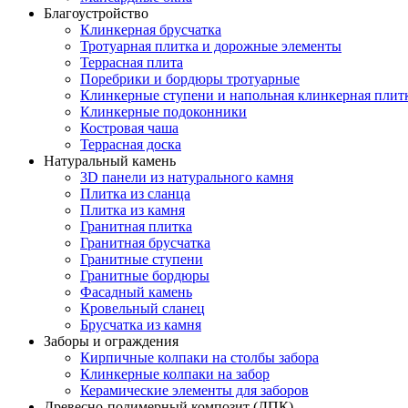
Благоустройство
Клинкерная брусчатка
Тротуарная плитка и дорожные элементы
Террасная плита
Поребрики и бордюры тротуарные
Клинкерные ступени и напольная клинкерная плит
Клинкерные подоконники
Костровая чаша
Террасная доска
Натуральный камень
3D панели из натурального камня
Плитка из сланца
Плитка из камня
Гранитная плитка
Гранитная брусчатка
Гранитные ступени
Гранитные бордюры
Фасадный камень
Кровельный сланец
Брусчатка из камня
Заборы и ограждения
Кирпичные колпаки на столбы забора
Клинкерные колпаки на забор
Керамические элементы для заборов
Древесно-полимерный композит (ДПК)