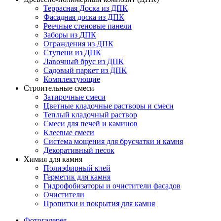
Террасная Доска из ДПК
Фасадная доска из ДПК
Реечные стеновые панели
Заборы из ДПК
Ограждения из ДПК
Ступени из ДПК
Лавочный брус из ДПК
Садовый паркет из ДПК
Комплектующие
Строительные смеси
Затирочные смеси
Цветные кладочные растворы и смеси
Теплый кладочный раствор
Смеси для печей и каминов
Клеевые смеси
Система мощения для брусчатки и камня
Декоративный песок
Химия для камня
Полиэфирный клей
Герметик для камня
Гидрофобизаторы и очистители фасадов
Очистители
Пропитки и покрытия для камня
Фотогалерея