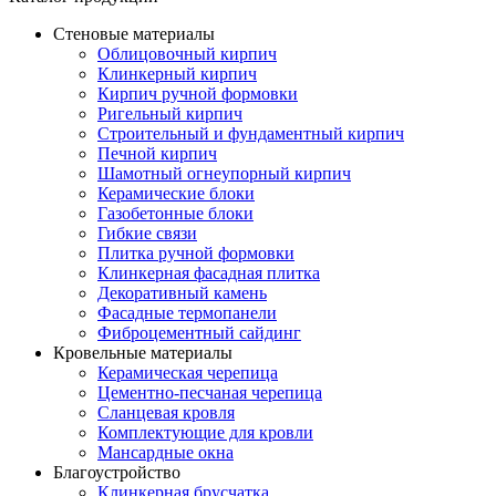
Стеновые материалы
Облицовочный кирпич
Клинкерный кирпич
Кирпич ручной формовки
Ригельный кирпич
Строительный и фундаментный кирпич
Печной кирпич
Шамотный огнеупорный кирпич
Керамические блоки
Газобетонные блоки
Гибкие связи
Плитка ручной формовки
Клинкерная фасадная плитка
Декоративный камень
Фасадные термопанели
Фиброцементный сайдинг
Кровельные материалы
Керамическая черепица
Цементно-песчаная черепица
Сланцевая кровля
Комплектующие для кровли
Мансардные окна
Благоустройство
Клинкерная брусчатка