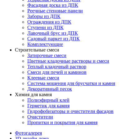
Фасадная доска из ДПК
Реечные стеновые панели
Заборы из ДПК
Ограждения из ДПК
Ступени из ДПК
Лавочный брус из ДПК
Садовый паркет из ДПК
Комплектующие
Строительные смеси
Затирочные смеси
Цветные кладочные растворы и смеси
Теплый кладочный раствор
Смеси для печей и каминов
Клеевые смеси
Система мощения для брусчатки и камня
Декоративный песок
Химия для камня
Полиэфирный клей
Герметик для камня
Гидрофобизаторы и очистители фасадов
Очистители
Пропитки и покрытия для камня
Фотогалерея
3D дизайн дома