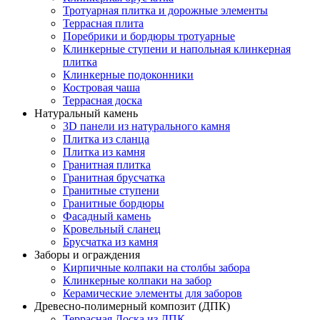
Тротуарная плитка и дорожные элементы
Террасная плита
Поребрики и бордюры тротуарные
Клинкерные ступени и напольная клинкерная
плитка
Клинкерные подоконники
Костровая чаша
Террасная доска
Натуральный камень
3D панели из натурального камня
Плитка из сланца
Плитка из камня
Гранитная плитка
Гранитная брусчатка
Гранитные ступени
Гранитные бордюры
Фасадный камень
Кровельный сланец
Брусчатка из камня
Заборы и ограждения
Кирпичные колпаки на столбы забора
Клинкерные колпаки на забор
Керамические элементы для заборов
Древесно-полимерный композит (ДПК)
Террасная Доска из ДПК