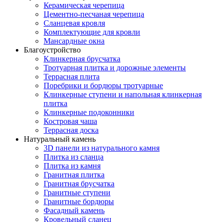
Керамическая черепица
Цементно-песчаная черепица
Сланцевая кровля
Комплектующие для кровли
Мансардные окна
Благоустройство
Клинкерная брусчатка
Тротуарная плитка и дорожные элементы
Террасная плита
Поребрики и бордюры тротуарные
Клинкерные ступени и напольная клинкерная
плитка
Клинкерные подоконники
Костровая чаша
Террасная доска
Натуральный камень
3D панели из натурального камня
Плитка из сланца
Плитка из камня
Гранитная плитка
Гранитная брусчатка
Гранитные ступени
Гранитные бордюры
Фасадный камень
Кровельный сланец