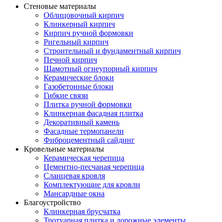
Стеновые материалы
Облицовочный кирпич
Клинкерный кирпич
Кирпич ручной формовки
Ригельный кирпич
Строительный и фундаментный кирпич
Печной кирпич
Шамотный огнеупорный кирпич
Керамические блоки
Газобетонные блоки
Гибкие связи
Плитка ручной формовки
Клинкерная фасадная плитка
Декоративный камень
Фасадные термопанели
Фиброцементный сайдинг
Кровельные материалы
Керамическая черепица
Цементно-песчаная черепица
Сланцевая кровля
Комплектующие для кровли
Мансардные окна
Благоустройство
Клинкерная брусчатка
Тротуарная плитка и дорожные элементы