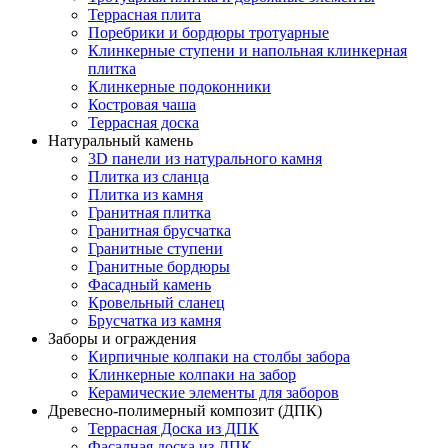
Террасная плита
Поребрики и бордюры тротуарные
Клинкерные ступени и напольная клинкерная
плитка
Клинкерные подоконники
Костровая чаша
Террасная доска
Натуральный камень
3D панели из натурального камня
Плитка из сланца
Плитка из камня
Гранитная плитка
Гранитная брусчатка
Гранитные ступени
Гранитные бордюры
Фасадный камень
Кровельный сланец
Брусчатка из камня
Заборы и ограждения
Кирпичные колпаки на столбы забора
Клинкерные колпаки на забор
Керамические элементы для заборов
Древесно-полимерный композит (ДПК)
Террасная Доска из ДПК
Фасадная доска из ДПК