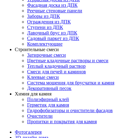
Фасадная доска из ДПК
Реечные стеновые панели
Заборы из ДПК
Ограждения из ДПК
Ступени из ДПК
Лавочный брус из ДПК
Садовый паркет из ДПК
Комплектующие
Строительные смеси
Затирочные смеси
Цветные кладочные растворы и смеси
Теплый кладочный раствор
Смеси для печей и каминов
Клеевые смеси
Система мощения для брусчатки и камня
Декоративный песок
Химия для камня
Полиэфирный клей
Герметик для камня
Гидрофобизаторы и очистители фасадов
Очистители
Пропитки и покрытия для камня
Фотогалерея
3D дизайн дома