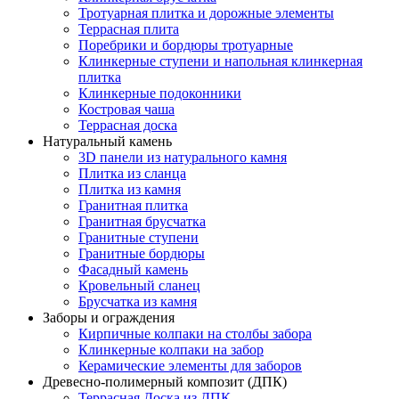
Тротуарная плитка и дорожные элементы
Террасная плита
Поребрики и бордюры тротуарные
Клинкерные ступени и напольная клинкерная
плитка
Клинкерные подоконники
Костровая чаша
Террасная доска
Натуральный камень
3D панели из натурального камня
Плитка из сланца
Плитка из камня
Гранитная плитка
Гранитная брусчатка
Гранитные ступени
Гранитные бордюры
Фасадный камень
Кровельный сланец
Брусчатка из камня
Заборы и ограждения
Кирпичные колпаки на столбы забора
Клинкерные колпаки на забор
Керамические элементы для заборов
Древесно-полимерный композит (ДПК)
Террасная Доска из ДПК