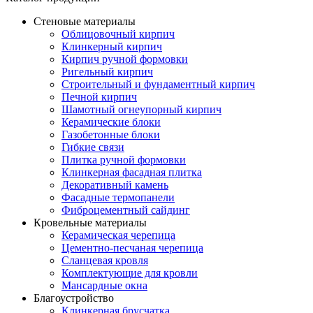
Стеновые материалы
Облицовочный кирпич
Клинкерный кирпич
Кирпич ручной формовки
Ригельный кирпич
Строительный и фундаментный кирпич
Печной кирпич
Шамотный огнеупорный кирпич
Керамические блоки
Газобетонные блоки
Гибкие связи
Плитка ручной формовки
Клинкерная фасадная плитка
Декоративный камень
Фасадные термопанели
Фиброцементный сайдинг
Кровельные материалы
Керамическая черепица
Цементно-песчаная черепица
Сланцевая кровля
Комплектующие для кровли
Мансардные окна
Благоустройство
Клинкерная брусчатка