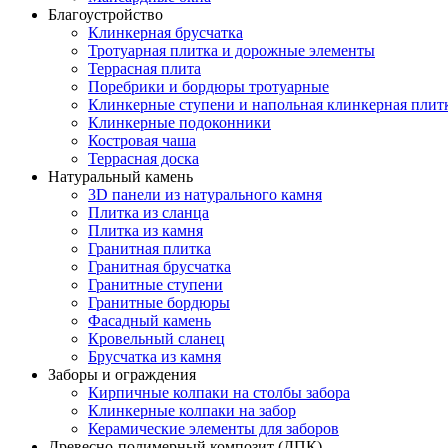
Благоустройство
Клинкерная брусчатка
Тротуарная плитка и дорожные элементы
Террасная плита
Поребрики и бордюры тротуарные
Клинкерные ступени и напольная клинкерная плит
Клинкерные подоконники
Костровая чаша
Террасная доска
Натуральный камень
3D панели из натурального камня
Плитка из сланца
Плитка из камня
Гранитная плитка
Гранитная брусчатка
Гранитные ступени
Гранитные бордюры
Фасадный камень
Кровельный сланец
Брусчатка из камня
Заборы и ограждения
Кирпичные колпаки на столбы забора
Клинкерные колпаки на забор
Керамические элементы для заборов
Древесно-полимерный композит (ДПК)