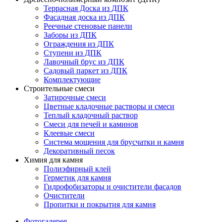
Террасная Доска из ДПК
Фасадная доска из ДПК
Реечные стеновые панели
Заборы из ДПК
Ограждения из ДПК
Ступени из ДПК
Лавочный брус из ДПК
Садовый паркет из ДПК
Комплектующие
Строительные смеси
Затирочные смеси
Цветные кладочные растворы и смеси
Теплый кладочный раствор
Смеси для печей и каминов
Клеевые смеси
Система мощения для брусчатки и камня
Декоративный песок
Химия для камня
Полиэфирный клей
Герметик для камня
Гидрофобизаторы и очистители фасадов
Очистители
Пропитки и покрытия для камня
Фотогалерея