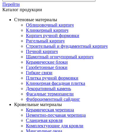
Перейти
Каталог продукции
Стеновые материалы
Облицовочный кирпич
Клинкерный кирпич
Кирпич ручной формовки
Ригельный кирпич
Строительный и фундаментный кирпич
Печной кирпич
Шамотный огнеупорный кирпич
Керамические блоки
Газобетонные блоки
Гибкие связи
Плитка ручной формовки
Клинкерная фасадная плитка
Декоративный камень
Фасадные термопанели
Фиброцементный сайдинг
Кровельные материалы
Керамическая черепица
Цементно-песчаная черепица
Сланцевая кровля
Комплектующие для кровли
Мансардные окна