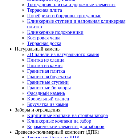
Тротуарная плитка и дорожные элементы
Террасная плита
Поребрики и бордюры тротуарные
Клинкерные ступени и напольная клинкерная
плитка
Клинкерные подоконники
Костровая чаша
Террасная доска
Натуральный камень
3D панели из натурального камня
Плитка из сланца
Плитка из камня
Гранитная плитка
Гранитная брусчатка
Гранитные ступени
Гранитные бордюры
Фасадный камень
Кровельный сланец
Брусчатка из камня
Заборы и ограждения
Кирпичные колпаки на столбы забора
Клинкерные колпаки на забор
Керамические элементы для заборов
Древесно-полимерный композит (ДПК)
Террасная Доска из ДПК