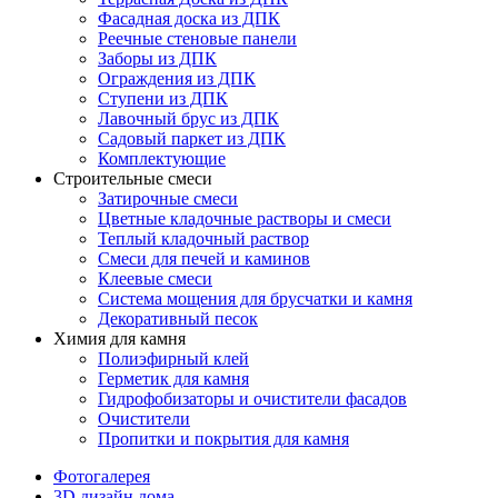
Фасадная доска из ДПК
Реечные стеновые панели
Заборы из ДПК
Ограждения из ДПК
Ступени из ДПК
Лавочный брус из ДПК
Садовый паркет из ДПК
Комплектующие
Строительные смеси
Затирочные смеси
Цветные кладочные растворы и смеси
Теплый кладочный раствор
Смеси для печей и каминов
Клеевые смеси
Система мощения для брусчатки и камня
Декоративный песок
Химия для камня
Полиэфирный клей
Герметик для камня
Гидрофобизаторы и очистители фасадов
Очистители
Пропитки и покрытия для камня
Фотогалерея
3D дизайн дома