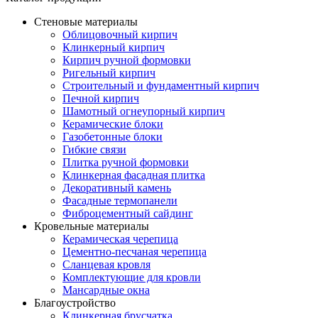
Стеновые материалы
Облицовочный кирпич
Клинкерный кирпич
Кирпич ручной формовки
Ригельный кирпич
Строительный и фундаментный кирпич
Печной кирпич
Шамотный огнеупорный кирпич
Керамические блоки
Газобетонные блоки
Гибкие связи
Плитка ручной формовки
Клинкерная фасадная плитка
Декоративный камень
Фасадные термопанели
Фиброцементный сайдинг
Кровельные материалы
Керамическая черепица
Цементно-песчаная черепица
Сланцевая кровля
Комплектующие для кровли
Мансардные окна
Благоустройство
Клинкерная брусчатка