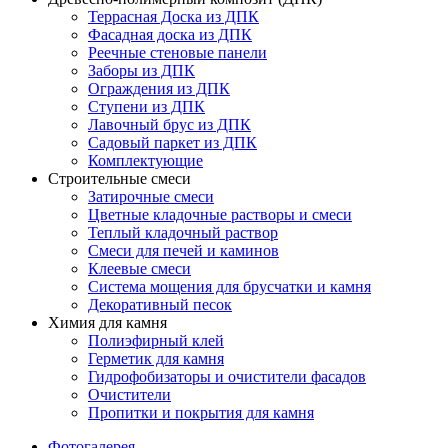
Террасная Доска из ДПК
Фасадная доска из ДПК
Реечные стеновые панели
Заборы из ДПК
Ограждения из ДПК
Ступени из ДПК
Лавочный брус из ДПК
Садовый паркет из ДПК
Комплектующие
Строительные смеси
Затирочные смеси
Цветные кладочные растворы и смеси
Теплый кладочный раствор
Смеси для печей и каминов
Клеевые смеси
Система мощения для брусчатки и камня
Декоративный песок
Химия для камня
Полиэфирный клей
Герметик для камня
Гидрофобизаторы и очистители фасадов
Очистители
Пропитки и покрытия для камня
Фотогалерея