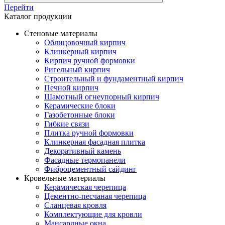
Перейти
Каталог продукции
Стеновые материалы
Облицовочный кирпич
Клинкерный кирпич
Кирпич ручной формовки
Ригельный кирпич
Строительный и фундаментный кирпич
Печной кирпич
Шамотный огнеупорный кирпич
Керамические блоки
Газобетонные блоки
Гибкие связи
Плитка ручной формовки
Клинкерная фасадная плитка
Декоративный камень
Фасадные термопанели
Фиброцементный сайдинг
Кровельные материалы
Керамическая черепица
Цементно-песчаная черепица
Сланцевая кровля
Комплектующие для кровли
Мансардные окна