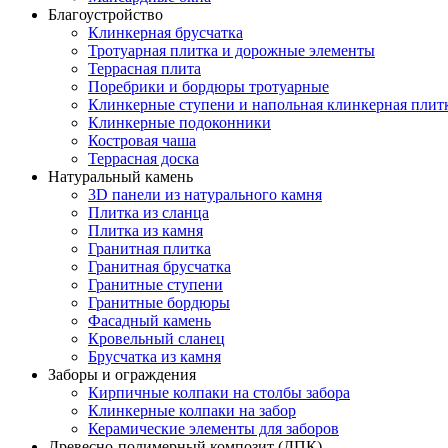
Благоустройство
Клинкерная брусчатка
Тротуарная плитка и дорожные элементы
Террасная плита
Поребрики и бордюры тротуарные
Клинкерные ступени и напольная клинкерная плит
Клинкерные подоконники
Костровая чаша
Террасная доска
Натуральный камень
3D панели из натурального камня
Плитка из сланца
Плитка из камня
Гранитная плитка
Гранитная брусчатка
Гранитные ступени
Гранитные бордюры
Фасадный камень
Кровельный сланец
Брусчатка из камня
Заборы и ограждения
Кирпичные колпаки на столбы забора
Клинкерные колпаки на забор
Керамические элементы для заборов
Древесно-полимерный композит (ДПК)