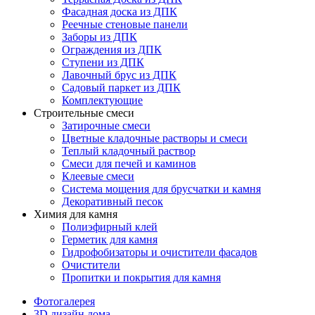
Фасадная доска из ДПК
Реечные стеновые панели
Заборы из ДПК
Ограждения из ДПК
Ступени из ДПК
Лавочный брус из ДПК
Садовый паркет из ДПК
Комплектующие
Строительные смеси
Затирочные смеси
Цветные кладочные растворы и смеси
Теплый кладочный раствор
Смеси для печей и каминов
Клеевые смеси
Система мощения для брусчатки и камня
Декоративный песок
Химия для камня
Полиэфирный клей
Герметик для камня
Гидрофобизаторы и очистители фасадов
Очистители
Пропитки и покрытия для камня
Фотогалерея
3D дизайн дома