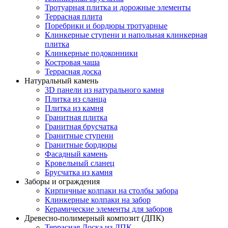
Тротуарная плитка и дорожные элементы
Террасная плита
Поребрики и бордюры тротуарные
Клинкерные ступени и напольная клинкерная
плитка
Клинкерные подоконники
Костровая чаша
Террасная доска
Натуральный камень
3D панели из натурального камня
Плитка из сланца
Плитка из камня
Гранитная плитка
Гранитная брусчатка
Гранитные ступени
Гранитные бордюры
Фасадный камень
Кровельный сланец
Брусчатка из камня
Заборы и ограждения
Кирпичные колпаки на столбы забора
Клинкерные колпаки на забор
Керамические элементы для заборов
Древесно-полимерный композит (ДПК)
Террасная Доска из ДПК