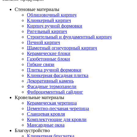
Стеновые материалы
Облицовочный кирпич
Клинкерный кирпич
Кирпич ручной формовки
Ригельный кирпич
Строительный и фундаментный кирпич
Печной кирпич
Шамотный огнеупорный кирпич
Керамические блоки
Газобетонные блоки
Гибкие связи
Плитка ручной формовки
Клинкерная фасадная плитка
Декоративный камень
Фасадные термопанели
Фиброцементный сайдинг
Кровельные материалы
Керамическая черепица
Цементно-песчаная черепица
Сланцевая кровля
Комплектующие для кровли
Мансардные окна
Благоустройство
Клинкерная брусчатка