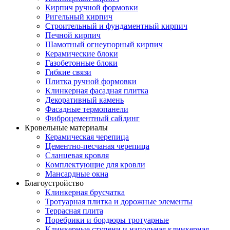
Кирпич ручной формовки
Ригельный кирпич
Строительный и фундаментный кирпич
Печной кирпич
Шамотный огнеупорный кирпич
Керамические блоки
Газобетонные блоки
Гибкие связи
Плитка ручной формовки
Клинкерная фасадная плитка
Декоративный камень
Фасадные термопанели
Фиброцементный сайдинг
Кровельные материалы
Керамическая черепица
Цементно-песчаная черепица
Сланцевая кровля
Комплектующие для кровли
Мансардные окна
Благоустройство
Клинкерная брусчатка
Тротуарная плитка и дорожные элементы
Террасная плита
Поребрики и бордюры тротуарные
Клинкерные ступени и напольная клинкерная