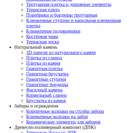
Тротуарная плитка и дорожные элементы
Террасная плита
Поребрики и бордюры тротуарные
Клинкерные ступени и напольная клинкерная
плитка
Клинкерные подоконники
Костровая чаша
Террасная доска
Натуральный камень
3D панели из натурального камня
Плитка из сланца
Плитка из камня
Гранитная плитка
Гранитная брусчатка
Гранитные ступени
Гранитные бордюры
Фасадный камень
Кровельный сланец
Брусчатка из камня
Заборы и ограждения
Кирпичные колпаки на столбы забора
Клинкерные колпаки на забор
Керамические элементы для заборов
Древесно-полимерный композит (ДПК)
Террасная Доска из ДПК