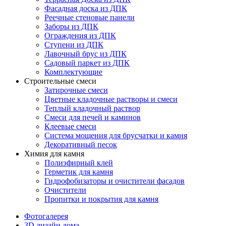
Фасадная доска из ДПК
Реечные стеновые панели
Заборы из ДПК
Ограждения из ДПК
Ступени из ДПК
Лавочный брус из ДПК
Садовый паркет из ДПК
Комплектующие
Строительные смеси
Затирочные смеси
Цветные кладочные растворы и смеси
Теплый кладочный раствор
Смеси для печей и каминов
Клеевые смеси
Система мощения для брусчатки и камня
Декоративный песок
Химия для камня
Полиэфирный клей
Герметик для камня
Гидрофобизаторы и очистители фасадов
Очистители
Пропитки и покрытия для камня
Фотогалерея
3D дизайн дома