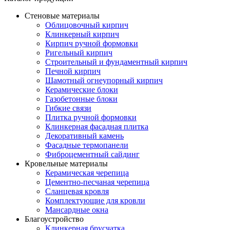
Стеновые материалы
Облицовочный кирпич
Клинкерный кирпич
Кирпич ручной формовки
Ригельный кирпич
Строительный и фундаментный кирпич
Печной кирпич
Шамотный огнеупорный кирпич
Керамические блоки
Газобетонные блоки
Гибкие связи
Плитка ручной формовки
Клинкерная фасадная плитка
Декоративный камень
Фасадные термопанели
Фиброцементный сайдинг
Кровельные материалы
Керамическая черепица
Цементно-песчаная черепица
Сланцевая кровля
Комплектующие для кровли
Мансардные окна
Благоустройство
Клинкерная брусчатка