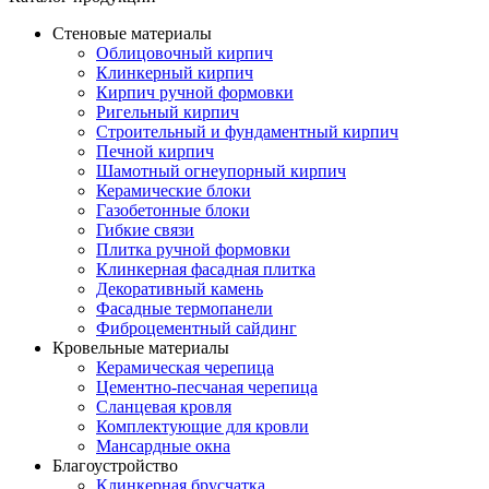
Стеновые материалы
Облицовочный кирпич
Клинкерный кирпич
Кирпич ручной формовки
Ригельный кирпич
Строительный и фундаментный кирпич
Печной кирпич
Шамотный огнеупорный кирпич
Керамические блоки
Газобетонные блоки
Гибкие связи
Плитка ручной формовки
Клинкерная фасадная плитка
Декоративный камень
Фасадные термопанели
Фиброцементный сайдинг
Кровельные материалы
Керамическая черепица
Цементно-песчаная черепица
Сланцевая кровля
Комплектующие для кровли
Мансардные окна
Благоустройство
Клинкерная брусчатка