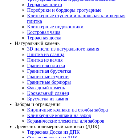
Террасная плита
Поребрики и бордюры тротуарные
Клинкерные ступени и напольная клинкерная
плитка
Клинкерные подоконники
Костровая чаша
Террасная доска
Натуральный камень
3D панели из натурального камня
Плитка из сланца
Плитка из камня
Гранитная плитка
Гранитная брусчатка
Гранитные ступени
Гранитные бордюры
Фасадный камень
Кровельный сланец
Брусчатка из камня
Заборы и ограждения
Кирпичные колпаки на столбы забора
Клинкерные колпаки на забор
Керамические элементы для заборов
Древесно-полимерный композит (ДПК)
Террасная Доска из ДПК
Фасадная доска из ДПК