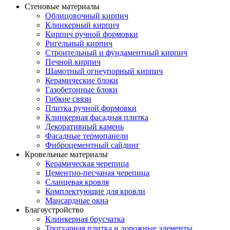
Стеновые материалы
Облицовочный кирпич
Клинкерный кирпич
Кирпич ручной формовки
Ригельный кирпич
Строительный и фундаментный кирпич
Печной кирпич
Шамотный огнеупорный кирпич
Керамические блоки
Газобетонные блоки
Гибкие связи
Плитка ручной формовки
Клинкерная фасадная плитка
Декоративный камень
Фасадные термопанели
Фиброцементный сайдинг
Кровельные материалы
Керамическая черепица
Цементно-песчаная черепица
Сланцевая кровля
Комплектующие для кровли
Мансардные окна
Благоустройство
Клинкерная брусчатка
Тротуарная плитка и дорожные элементы