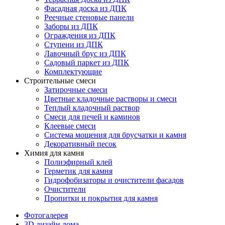
Фасадная доска из ДПК
Реечные стеновые панели
Заборы из ДПК
Ограждения из ДПК
Ступени из ДПК
Лавочный брус из ДПК
Садовый паркет из ДПК
Комплектующие
Строительные смеси
Затирочные смеси
Цветные кладочные растворы и смеси
Теплый кладочный раствор
Смеси для печей и каминов
Клеевые смеси
Система мощения для брусчатки и камня
Декоративный песок
Химия для камня
Полиэфирный клей
Герметик для камня
Гидрофобизаторы и очистители фасадов
Очистители
Пропитки и покрытия для камня
Фотогалерея
3D дизайн дома