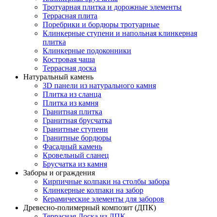
Тротуарная плитка и дорожные элементы
Террасная плита
Поребрики и бордюры тротуарные
Клинкерные ступени и напольная клинкерная
плитка
Клинкерные подоконники
Костровая чаша
Террасная доска
Натуральный камень
3D панели из натурального камня
Плитка из сланца
Плитка из камня
Гранитная плитка
Гранитная брусчатка
Гранитные ступени
Гранитные бордюры
Фасадный камень
Кровельный сланец
Брусчатка из камня
Заборы и ограждения
Кирпичные колпаки на столбы забора
Клинкерные колпаки на забор
Керамические элементы для заборов
Древесно-полимерный композит (ДПК)
Террасная Доска из ДПК