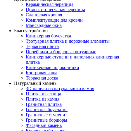
Керамическая черепица
Цементно-песчаная черепица
Сланцевая кровля
Комплектующие для кровли
Мансардные окна
Благоустройство
Клинкерная брусчатка
Тротуарная плитка и дорожные элементы
Террасная плита
Поребрики и бордюры тротуарные
Клинкерные ступени и напольная клинкерная
плитка
Клинкерные подоконники
Костровая чаша
Террасная доска
Натуральный камень
3D панели из натурального камня
Плитка из сланца
Плитка из камня
Гранитная плитка
Гранитная брусчатка
Гранитные ступени
Гранитные бордюры
Фасадный камень
Кровельный сланец