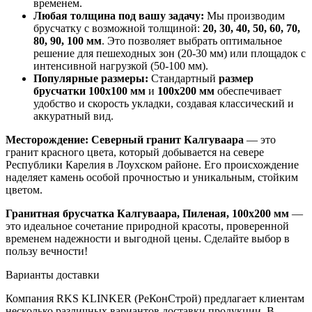
временем.
Любая толщина под вашу задачу:
Мы производим
брусчатку с возможной толщиной:
20, 30, 40, 50, 60, 70,
80, 90, 100 мм
. Это позволяет выбрать оптимальное
решение для пешеходных зон (20-30 мм) или площадок с
интенсивной нагрузкой (50-100 мм).
Популярные размеры:
Стандартный
размер
брусчатки 100х100 мм
и
100х200 мм
обеспечивает
удобство и скорость укладки, создавая классический и
аккуратный вид.
Месторождение:
Северный гранит Калгуваара
— это
гранит красного цвета, который добывается на севере
Республики Карелия в Лоухском районе. Его происхождение
наделяет камень особой прочностью и уникальным, стойким
цветом.
Гранитная брусчатка Калгуваара, Пиленая, 100x200 мм
—
это идеальное сочетание природной красоты, проверенной
временем надежности и выгодной цены. Сделайте выбор в
пользу вечности!
Варианты доставки
Компания RKS KLINKER (РеКонСтрой) предлагает клиентам
несколько различных вариантов доставки продукции. В