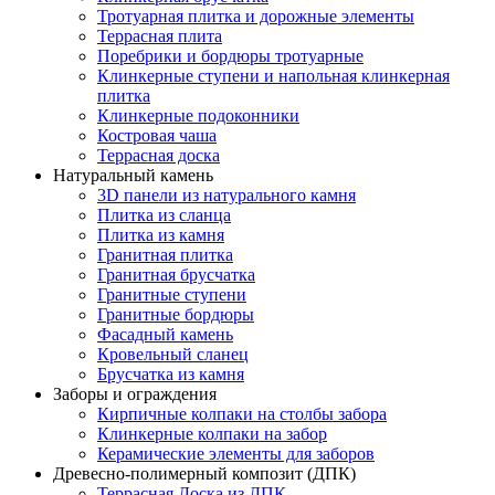
Тротуарная плитка и дорожные элементы
Террасная плита
Поребрики и бордюры тротуарные
Клинкерные ступени и напольная клинкерная
плитка
Клинкерные подоконники
Костровая чаша
Террасная доска
Натуральный камень
3D панели из натурального камня
Плитка из сланца
Плитка из камня
Гранитная плитка
Гранитная брусчатка
Гранитные ступени
Гранитные бордюры
Фасадный камень
Кровельный сланец
Брусчатка из камня
Заборы и ограждения
Кирпичные колпаки на столбы забора
Клинкерные колпаки на забор
Керамические элементы для заборов
Древесно-полимерный композит (ДПК)
Террасная Доска из ДПК