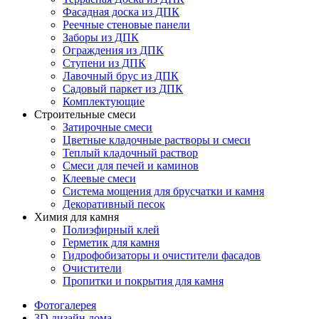
Фасадная доска из ДПК
Реечные стеновые панели
Заборы из ДПК
Ограждения из ДПК
Ступени из ДПК
Лавочный брус из ДПК
Садовый паркет из ДПК
Комплектующие
Строительные смеси
Затирочные смеси
Цветные кладочные растворы и смеси
Теплый кладочный раствор
Смеси для печей и каминов
Клеевые смеси
Система мощения для брусчатки и камня
Декоративный песок
Химия для камня
Полиэфирный клей
Герметик для камня
Гидрофобизаторы и очистители фасадов
Очистители
Пропитки и покрытия для камня
Фотогалерея
3D дизайн дома