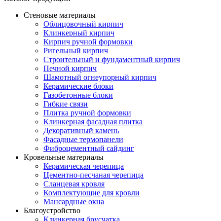
Стеновые материалы
Облицовочный кирпич
Клинкерный кирпич
Кирпич ручной формовки
Ригельный кирпич
Строительный и фундаментный кирпич
Печной кирпич
Шамотный огнеупорный кирпич
Керамические блоки
Газобетонные блоки
Гибкие связи
Плитка ручной формовки
Клинкерная фасадная плитка
Декоративный камень
Фасадные термопанели
Фиброцементный сайдинг
Кровельные материалы
Керамическая черепица
Цементно-песчаная черепица
Сланцевая кровля
Комплектующие для кровли
Мансардные окна
Благоустройство
Клинкерная брусчатка