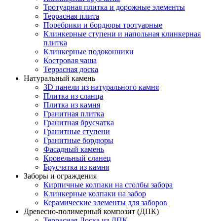
Тротуарная плитка и дорожные элементы
Террасная плита
Поребрики и бордюры тротуарные
Клинкерные ступени и напольная клинкерная
плитка
Клинкерные подоконники
Костровая чаша
Террасная доска
Натуральный камень
3D панели из натурального камня
Плитка из сланца
Плитка из камня
Гранитная плитка
Гранитная брусчатка
Гранитные ступени
Гранитные бордюры
Фасадный камень
Кровельный сланец
Брусчатка из камня
Заборы и ограждения
Кирпичные колпаки на столбы забора
Клинкерные колпаки на забор
Керамические элементы для заборов
Древесно-полимерный композит (ДПК)
Террасная Доска из ДПК