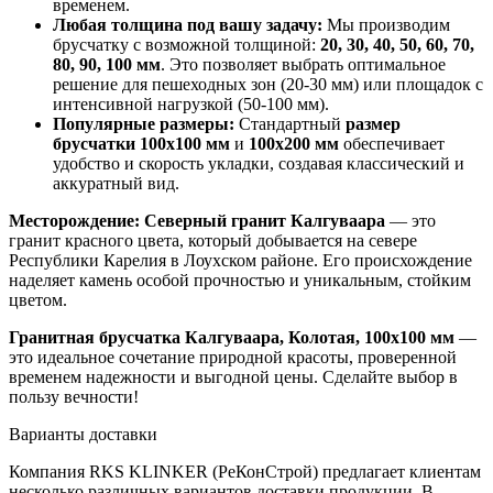
временем.
Любая толщина под вашу задачу:
Мы производим
брусчатку с возможной толщиной:
20, 30, 40, 50, 60, 70,
80, 90, 100 мм
. Это позволяет выбрать оптимальное
решение для пешеходных зон (20-30 мм) или площадок с
интенсивной нагрузкой (50-100 мм).
Популярные размеры:
Стандартный
размер
брусчатки 100х100 мм
и
100х200 мм
обеспечивает
удобство и скорость укладки, создавая классический и
аккуратный вид.
Месторождение:
Северный гранит Калгуваара
— это
гранит красного цвета, который добывается на севере
Республики Карелия в Лоухском районе. Его происхождение
наделяет камень особой прочностью и уникальным, стойким
цветом.
Гранитная брусчатка Калгуваара, Колотая, 100x100 мм
—
это идеальное сочетание природной красоты, проверенной
временем надежности и выгодной цены. Сделайте выбор в
пользу вечности!
Варианты доставки
Компания RKS KLINKER (РеКонСтрой) предлагает клиентам
несколько различных вариантов доставки продукции. В