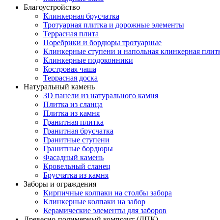
Благоустройство
Клинкерная брусчатка
Тротуарная плитка и дорожные элементы
Террасная плита
Поребрики и бордюры тротуарные
Клинкерные ступени и напольная клинкерная плит
Клинкерные подоконники
Костровая чаша
Террасная доска
Натуральный камень
3D панели из натурального камня
Плитка из сланца
Плитка из камня
Гранитная плитка
Гранитная брусчатка
Гранитные ступени
Гранитные бордюры
Фасадный камень
Кровельный сланец
Брусчатка из камня
Заборы и ограждения
Кирпичные колпаки на столбы забора
Клинкерные колпаки на забор
Керамические элементы для заборов
Древесно-полимерный композит (ДПК)