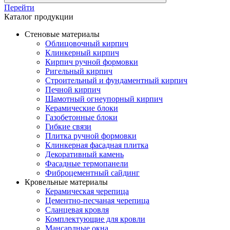
Перейти
Каталог продукции
Стеновые материалы
Облицовочный кирпич
Клинкерный кирпич
Кирпич ручной формовки
Ригельный кирпич
Строительный и фундаментный кирпич
Печной кирпич
Шамотный огнеупорный кирпич
Керамические блоки
Газобетонные блоки
Гибкие связи
Плитка ручной формовки
Клинкерная фасадная плитка
Декоративный камень
Фасадные термопанели
Фиброцементный сайдинг
Кровельные материалы
Керамическая черепица
Цементно-песчаная черепица
Сланцевая кровля
Комплектующие для кровли
Мансардные окна