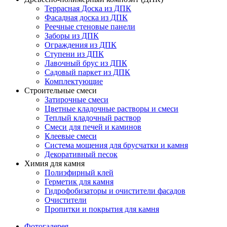
Террасная Доска из ДПК
Фасадная доска из ДПК
Реечные стеновые панели
Заборы из ДПК
Ограждения из ДПК
Ступени из ДПК
Лавочный брус из ДПК
Садовый паркет из ДПК
Комплектующие
Строительные смеси
Затирочные смеси
Цветные кладочные растворы и смеси
Теплый кладочный раствор
Смеси для печей и каминов
Клеевые смеси
Система мощения для брусчатки и камня
Декоративный песок
Химия для камня
Полиэфирный клей
Герметик для камня
Гидрофобизаторы и очистители фасадов
Очистители
Пропитки и покрытия для камня
Фотогалерея