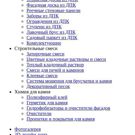
Фасадная доска из ДПК
Реечные стеновые панели
Заборы из ДПК
Ограждения из ДПК
Ступени из ДПК
Лавочный брус из ДПК
Садовый паркет из ДПК
Комплектующие
Строительные смеси
Затирочные смеси
Цветные кладочные растворы и смеси
Теплый кладочный раствор
Смеси для печей и каминов
Клеевые смеси
Система мощения для брусчатки и камня
Декоративный песок
Химия для камня
Полиэфирный клей
Герметик для камня
Гидрофобизаторы и очистители фасадов
Очистители
Пропитки и покрытия для камня
Фотогалерея
3D дизайн дома