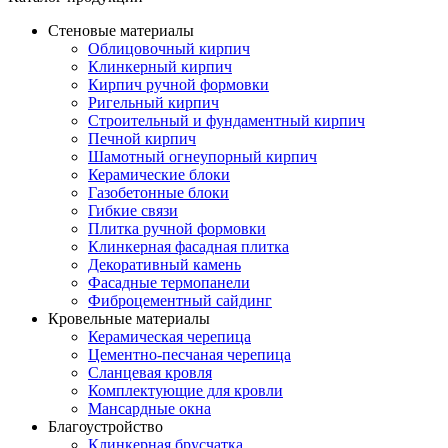
Стеновые материалы
Облицовочный кирпич
Клинкерный кирпич
Кирпич ручной формовки
Ригельный кирпич
Строительный и фундаментный кирпич
Печной кирпич
Шамотный огнеупорный кирпич
Керамические блоки
Газобетонные блоки
Гибкие связи
Плитка ручной формовки
Клинкерная фасадная плитка
Декоративный камень
Фасадные термопанели
Фиброцементный сайдинг
Кровельные материалы
Керамическая черепица
Цементно-песчаная черепица
Сланцевая кровля
Комплектующие для кровли
Мансардные окна
Благоустройство
Клинкерная брусчатка