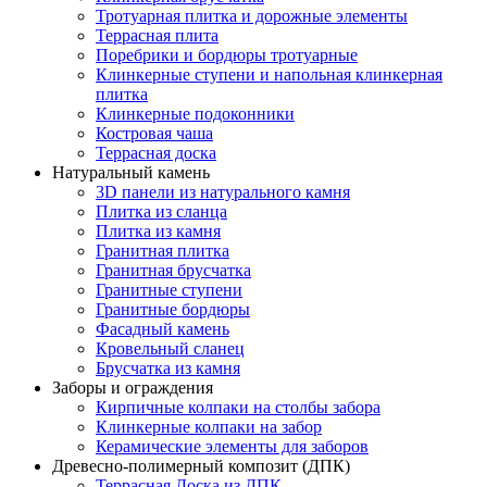
Тротуарная плитка и дорожные элементы
Террасная плита
Поребрики и бордюры тротуарные
Клинкерные ступени и напольная клинкерная
плитка
Клинкерные подоконники
Костровая чаша
Террасная доска
Натуральный камень
3D панели из натурального камня
Плитка из сланца
Плитка из камня
Гранитная плитка
Гранитная брусчатка
Гранитные ступени
Гранитные бордюры
Фасадный камень
Кровельный сланец
Брусчатка из камня
Заборы и ограждения
Кирпичные колпаки на столбы забора
Клинкерные колпаки на забор
Керамические элементы для заборов
Древесно-полимерный композит (ДПК)
Террасная Доска из ДПК