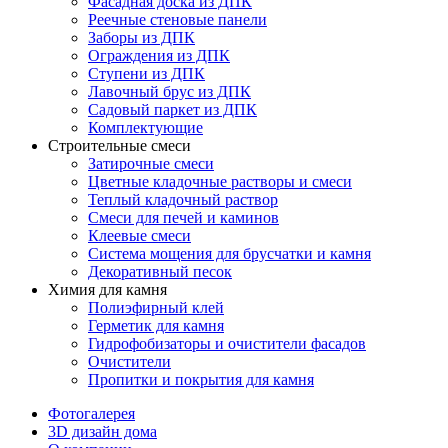
Фасадная доска из ДПК
Реечные стеновые панели
Заборы из ДПК
Ограждения из ДПК
Ступени из ДПК
Лавочный брус из ДПК
Садовый паркет из ДПК
Комплектующие
Строительные смеси
Затирочные смеси
Цветные кладочные растворы и смеси
Теплый кладочный раствор
Смеси для печей и каминов
Клеевые смеси
Система мощения для брусчатки и камня
Декоративный песок
Химия для камня
Полиэфирный клей
Герметик для камня
Гидрофобизаторы и очистители фасадов
Очистители
Пропитки и покрытия для камня
Фотогалерея
3D дизайн дома