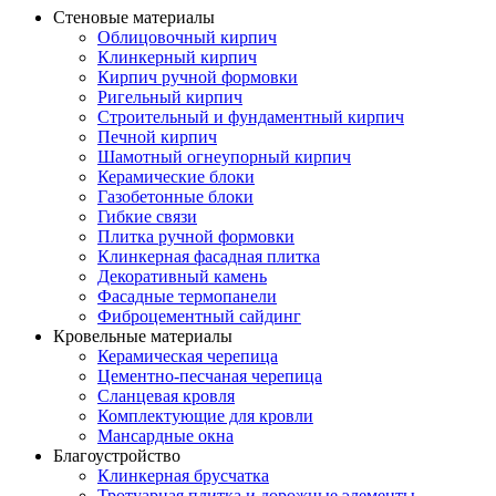
Стеновые материалы
Облицовочный кирпич
Клинкерный кирпич
Кирпич ручной формовки
Ригельный кирпич
Строительный и фундаментный кирпич
Печной кирпич
Шамотный огнеупорный кирпич
Керамические блоки
Газобетонные блоки
Гибкие связи
Плитка ручной формовки
Клинкерная фасадная плитка
Декоративный камень
Фасадные термопанели
Фиброцементный сайдинг
Кровельные материалы
Керамическая черепица
Цементно-песчаная черепица
Сланцевая кровля
Комплектующие для кровли
Мансардные окна
Благоустройство
Клинкерная брусчатка
Тротуарная плитка и дорожные элементы