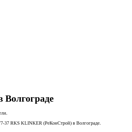
в Волгограде
ели.
1-77-37 RKS KLINKER (РеКонСтрой) в Волгограде.