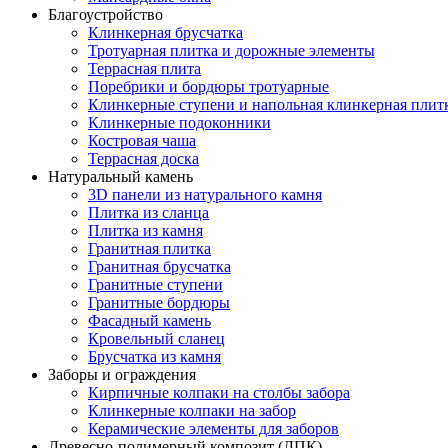
Благоустройство
Клинкерная брусчатка
Тротуарная плитка и дорожные элементы
Террасная плита
Поребрики и бордюры тротуарные
Клинкерные ступени и напольная клинкерная плит
Клинкерные подоконники
Костровая чаша
Террасная доска
Натуральный камень
3D панели из натурального камня
Плитка из сланца
Плитка из камня
Гранитная плитка
Гранитная брусчатка
Гранитные ступени
Гранитные бордюры
Фасадный камень
Кровельный сланец
Брусчатка из камня
Заборы и ограждения
Кирпичные колпаки на столбы забора
Клинкерные колпаки на забор
Керамические элементы для заборов
Древесно-полимерный композит (ДПК)