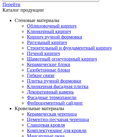
Перейти
Каталог продукции
Стеновые материалы
Облицовочный кирпич
Клинкерный кирпич
Кирпич ручной формовки
Ригельный кирпич
Строительный и фундаментный кирпич
Печной кирпич
Шамотный огнеупорный кирпич
Керамические блоки
Газобетонные блоки
Гибкие связи
Плитка ручной формовки
Клинкерная фасадная плитка
Декоративный камень
Фасадные термопанели
Фиброцементный сайдинг
Кровельные материалы
Керамическая черепица
Цементно-песчаная черепица
Сланцевая кровля
Комплектующие для кровли
Мансардные окна