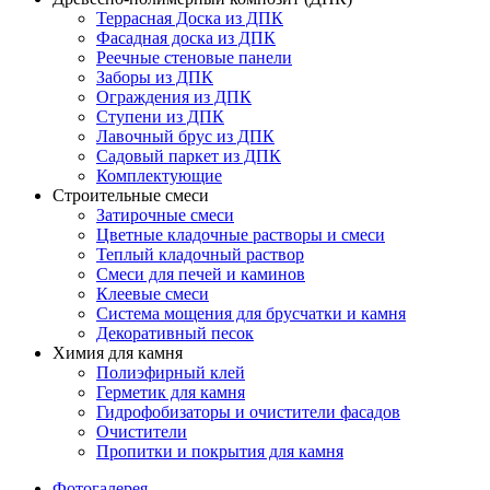
Террасная Доска из ДПК
Фасадная доска из ДПК
Реечные стеновые панели
Заборы из ДПК
Ограждения из ДПК
Ступени из ДПК
Лавочный брус из ДПК
Садовый паркет из ДПК
Комплектующие
Строительные смеси
Затирочные смеси
Цветные кладочные растворы и смеси
Теплый кладочный раствор
Смеси для печей и каминов
Клеевые смеси
Система мощения для брусчатки и камня
Декоративный песок
Химия для камня
Полиэфирный клей
Герметик для камня
Гидрофобизаторы и очистители фасадов
Очистители
Пропитки и покрытия для камня
Фотогалерея