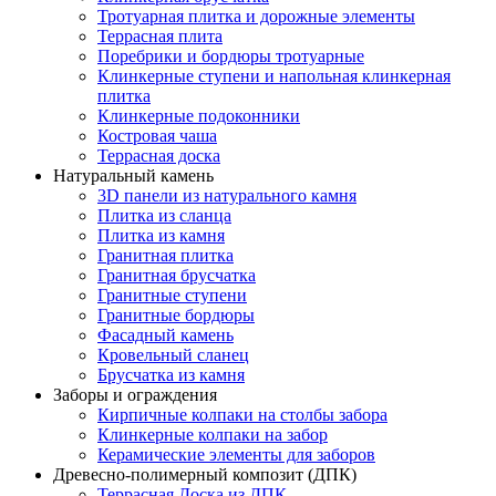
Тротуарная плитка и дорожные элементы
Террасная плита
Поребрики и бордюры тротуарные
Клинкерные ступени и напольная клинкерная
плитка
Клинкерные подоконники
Костровая чаша
Террасная доска
Натуральный камень
3D панели из натурального камня
Плитка из сланца
Плитка из камня
Гранитная плитка
Гранитная брусчатка
Гранитные ступени
Гранитные бордюры
Фасадный камень
Кровельный сланец
Брусчатка из камня
Заборы и ограждения
Кирпичные колпаки на столбы забора
Клинкерные колпаки на забор
Керамические элементы для заборов
Древесно-полимерный композит (ДПК)
Террасная Доска из ДПК