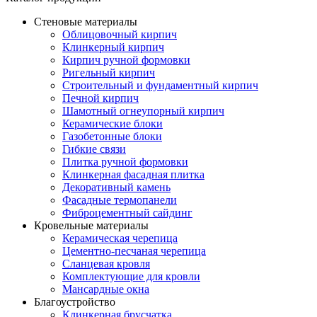
Стеновые материалы
Облицовочный кирпич
Клинкерный кирпич
Кирпич ручной формовки
Ригельный кирпич
Строительный и фундаментный кирпич
Печной кирпич
Шамотный огнеупорный кирпич
Керамические блоки
Газобетонные блоки
Гибкие связи
Плитка ручной формовки
Клинкерная фасадная плитка
Декоративный камень
Фасадные термопанели
Фиброцементный сайдинг
Кровельные материалы
Керамическая черепица
Цементно-песчаная черепица
Сланцевая кровля
Комплектующие для кровли
Мансардные окна
Благоустройство
Клинкерная брусчатка