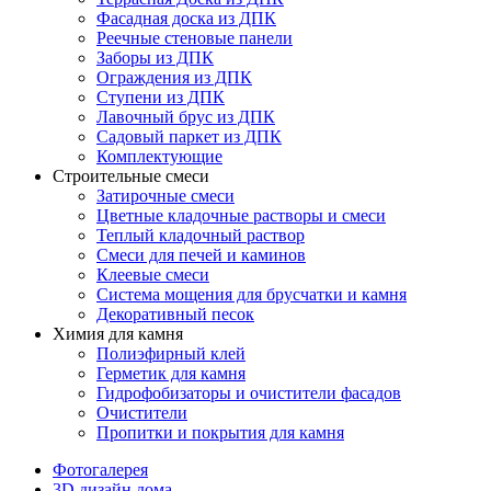
Фасадная доска из ДПК
Реечные стеновые панели
Заборы из ДПК
Ограждения из ДПК
Ступени из ДПК
Лавочный брус из ДПК
Садовый паркет из ДПК
Комплектующие
Строительные смеси
Затирочные смеси
Цветные кладочные растворы и смеси
Теплый кладочный раствор
Смеси для печей и каминов
Клеевые смеси
Система мощения для брусчатки и камня
Декоративный песок
Химия для камня
Полиэфирный клей
Герметик для камня
Гидрофобизаторы и очистители фасадов
Очистители
Пропитки и покрытия для камня
Фотогалерея
3D дизайн дома