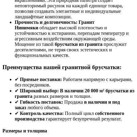
вкраплениями. Эта природная палитра создает
неповторимый рисунок на каждой единице товара,
позволяя создавать элегантные и индивидуальные
ландшафтные композиции.
Прочность и долговечность:
Гранит
Нинимяки
обладает высокой плотностью и
устойчивостью к истиранию, перепадам температур и
агрессивным воздействиям окружающей среды.
Мощение из такой
брусчатки из гранита
прослужит
десятилетиями, не теряя своих эстетических и
функциональных качеств.
Преимущества нашей гранитной брусчатки:
✔
Прямые поставки:
Работаем напрямую с карьерами,
без посредников.
✔
Широкий выбор:
В наличии 20 000 м² брусчатки из
гранита
разных размеров и толщин.
✔
Гибкость поставок:
Продажа
в наличии и под
заказ
любого объема.
✔
Контроль качества:
Полный цикл
собственного
производства
гарантирует безупречный результат.
Размеры и толщина