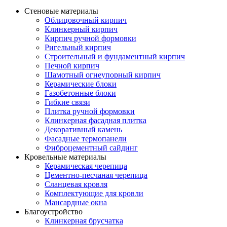
Стеновые материалы
Облицовочный кирпич
Клинкерный кирпич
Кирпич ручной формовки
Ригельный кирпич
Строительный и фундаментный кирпич
Печной кирпич
Шамотный огнеупорный кирпич
Керамические блоки
Газобетонные блоки
Гибкие связи
Плитка ручной формовки
Клинкерная фасадная плитка
Декоративный камень
Фасадные термопанели
Фиброцементный сайдинг
Кровельные материалы
Керамическая черепица
Цементно-песчаная черепица
Сланцевая кровля
Комплектующие для кровли
Мансардные окна
Благоустройство
Клинкерная брусчатка