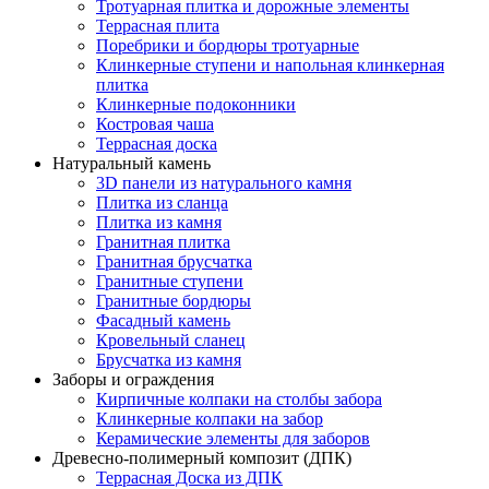
Тротуарная плитка и дорожные элементы
Террасная плита
Поребрики и бордюры тротуарные
Клинкерные ступени и напольная клинкерная
плитка
Клинкерные подоконники
Костровая чаша
Террасная доска
Натуральный камень
3D панели из натурального камня
Плитка из сланца
Плитка из камня
Гранитная плитка
Гранитная брусчатка
Гранитные ступени
Гранитные бордюры
Фасадный камень
Кровельный сланец
Брусчатка из камня
Заборы и ограждения
Кирпичные колпаки на столбы забора
Клинкерные колпаки на забор
Керамические элементы для заборов
Древесно-полимерный композит (ДПК)
Террасная Доска из ДПК