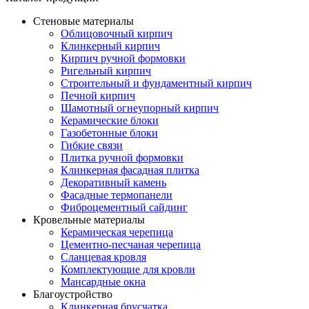
Стеновые материалы
Облицовочный кирпич
Клинкерный кирпич
Кирпич ручной формовки
Ригельный кирпич
Строительный и фундаментный кирпич
Печной кирпич
Шамотный огнеупорный кирпич
Керамические блоки
Газобетонные блоки
Гибкие связи
Плитка ручной формовки
Клинкерная фасадная плитка
Декоративный камень
Фасадные термопанели
Фиброцементный сайдинг
Кровельные материалы
Керамическая черепица
Цементно-песчаная черепица
Сланцевая кровля
Комплектующие для кровли
Мансардные окна
Благоустройство
Клинкерная брусчатка