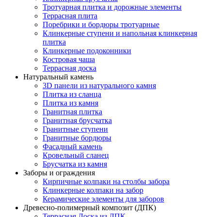
Тротуарная плитка и дорожные элементы
Террасная плита
Поребрики и бордюры тротуарные
Клинкерные ступени и напольная клинкерная
плитка
Клинкерные подоконники
Костровая чаша
Террасная доска
Натуральный камень
3D панели из натурального камня
Плитка из сланца
Плитка из камня
Гранитная плитка
Гранитная брусчатка
Гранитные ступени
Гранитные бордюры
Фасадный камень
Кровельный сланец
Брусчатка из камня
Заборы и ограждения
Кирпичные колпаки на столбы забора
Клинкерные колпаки на забор
Керамические элементы для заборов
Древесно-полимерный композит (ДПК)
Террасная Доска из ДПК