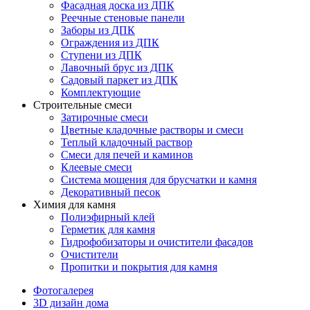
Фасадная доска из ДПК
Реечные стеновые панели
Заборы из ДПК
Ограждения из ДПК
Ступени из ДПК
Лавочный брус из ДПК
Садовый паркет из ДПК
Комплектующие
Строительные смеси
Затирочные смеси
Цветные кладочные растворы и смеси
Теплый кладочный раствор
Смеси для печей и каминов
Клеевые смеси
Система мощения для брусчатки и камня
Декоративный песок
Химия для камня
Полиэфирный клей
Герметик для камня
Гидрофобизаторы и очистители фасадов
Очистители
Пропитки и покрытия для камня
Фотогалерея
3D дизайн дома