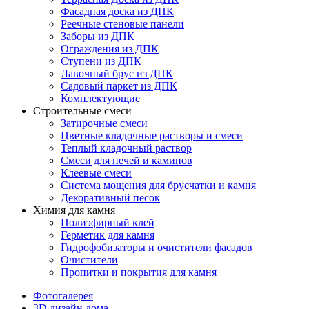
Фасадная доска из ДПК
Реечные стеновые панели
Заборы из ДПК
Ограждения из ДПК
Ступени из ДПК
Лавочный брус из ДПК
Садовый паркет из ДПК
Комплектующие
Строительные смеси
Затирочные смеси
Цветные кладочные растворы и смеси
Теплый кладочный раствор
Смеси для печей и каминов
Клеевые смеси
Система мощения для брусчатки и камня
Декоративный песок
Химия для камня
Полиэфирный клей
Герметик для камня
Гидрофобизаторы и очистители фасадов
Очистители
Пропитки и покрытия для камня
Фотогалерея
3D дизайн дома