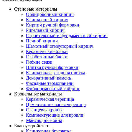
Стеновые материалы
Облицовочный кирпич
Клинкерный кирпич
Кирпич ручной формовки
Ригельный кирпич
Строительный и фундаментный кирпич
Печной кирпич
Шамотный огнеупорный кирпич
Керамические блоки
Газобетонные блоки
Гибкие связи
Плитка ручной формовки
Клинкерная фасадная плитка
Декоративный камень
Фасадные термопанели
Фиброцементный сайдинг
Кровельные материалы
Керамическая черепица
Цементно-песчаная черепица
Сланцевая кровля
Комплектующие для кровли
Мансардные окна
Благоустройство
Клинкерная брусчатка