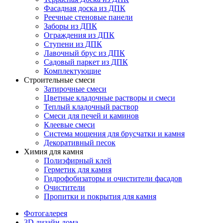
Фасадная доска из ДПК
Реечные стеновые панели
Заборы из ДПК
Ограждения из ДПК
Ступени из ДПК
Лавочный брус из ДПК
Садовый паркет из ДПК
Комплектующие
Строительные смеси
Затирочные смеси
Цветные кладочные растворы и смеси
Теплый кладочный раствор
Смеси для печей и каминов
Клеевые смеси
Система мощения для брусчатки и камня
Декоративный песок
Химия для камня
Полиэфирный клей
Герметик для камня
Гидрофобизаторы и очистители фасадов
Очистители
Пропитки и покрытия для камня
Фотогалерея
3D дизайн дома