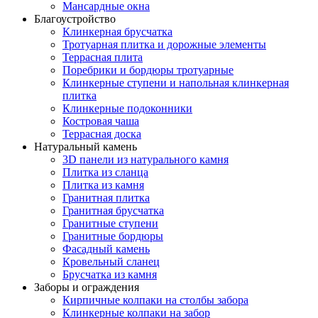
Мансардные окна
Благоустройство
Клинкерная брусчатка
Тротуарная плитка и дорожные элементы
Террасная плита
Поребрики и бордюры тротуарные
Клинкерные ступени и напольная клинкерная
плитка
Клинкерные подоконники
Костровая чаша
Террасная доска
Натуральный камень
3D панели из натурального камня
Плитка из сланца
Плитка из камня
Гранитная плитка
Гранитная брусчатка
Гранитные ступени
Гранитные бордюры
Фасадный камень
Кровельный сланец
Брусчатка из камня
Заборы и ограждения
Кирпичные колпаки на столбы забора
Клинкерные колпаки на забор