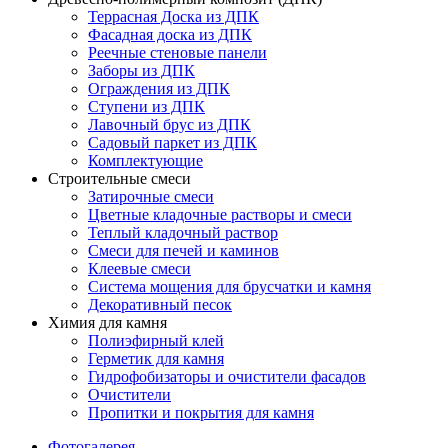
Террасная Доска из ДПК
Фасадная доска из ДПК
Реечные стеновые панели
Заборы из ДПК
Ограждения из ДПК
Ступени из ДПК
Лавочный брус из ДПК
Садовый паркет из ДПК
Комплектующие
Строительные смеси
Затирочные смеси
Цветные кладочные растворы и смеси
Теплый кладочный раствор
Смеси для печей и каминов
Клеевые смеси
Система мощения для брусчатки и камня
Декоративный песок
Химия для камня
Полиэфирный клей
Герметик для камня
Гидрофобизаторы и очистители фасадов
Очистители
Пропитки и покрытия для камня
Фотогалерея