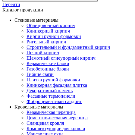
Перейти
Каталог продукции
Стеновые материалы
Облицовочный кирпич
Клинкерный кирпич
Кирпич ручной формовки
Ригельный кирпич
Строительный и фундаментный кирпич
Печной кирпич
Шамотный огнеупорный кирпич
Керамические блоки
Газобетонные блоки
Гибкие связи
Плитка ручной формовки
Клинкерная фасадная плитка
Декоративный камень
Фасадные термопанели
Фиброцементный сайдинг
Кровельные материалы
Керамическая черепица
Цементно-песчаная черепица
Сланцевая кровля
Комплектующие для кровли
Мансардные окна