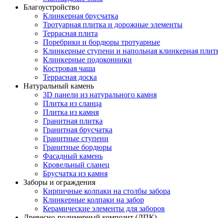
Благоустройство
Клинкерная брусчатка
Тротуарная плитка и дорожные элементы
Террасная плита
Поребрики и бордюры тротуарные
Клинкерные ступени и напольная клинкерная плит
Клинкерные подоконники
Костровая чаша
Террасная доска
Натуральный камень
3D панели из натурального камня
Плитка из сланца
Плитка из камня
Гранитная плитка
Гранитная брусчатка
Гранитные ступени
Гранитные бордюры
Фасадный камень
Кровельный сланец
Брусчатка из камня
Заборы и ограждения
Кирпичные колпаки на столбы забора
Клинкерные колпаки на забор
Керамические элементы для заборов
Древесно-полимерный композит (ДПК)