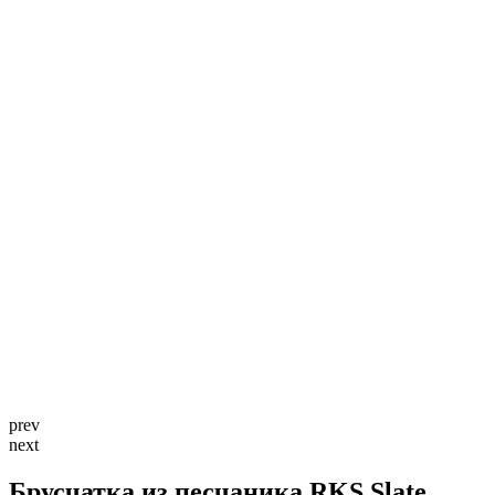
prev
next
Брусчатка из песчаника RKS Slate