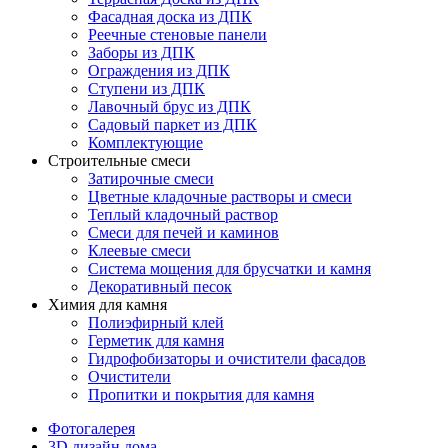
Фасадная доска из ДПК
Реечные стеновые панели
Заборы из ДПК
Ограждения из ДПК
Ступени из ДПК
Лавочный брус из ДПК
Садовый паркет из ДПК
Комплектующие
Строительные смеси
Затирочные смеси
Цветные кладочные растворы и смеси
Теплый кладочный раствор
Смеси для печей и каминов
Клеевые смеси
Система мощения для брусчатки и камня
Декоративный песок
Химия для камня
Полиэфирный клей
Герметик для камня
Гидрофобизаторы и очистители фасадов
Очистители
Пропитки и покрытия для камня
Фотогалерея
3D дизайн дома