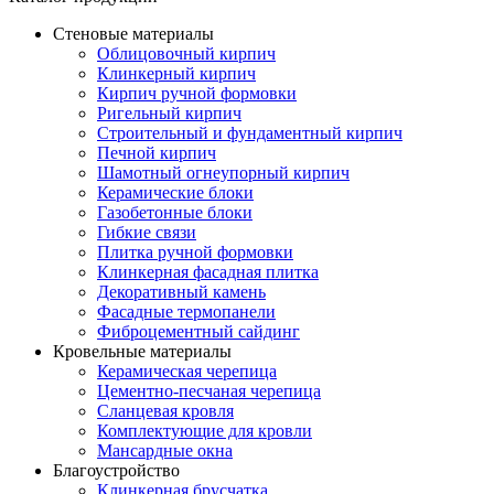
Стеновые материалы
Облицовочный кирпич
Клинкерный кирпич
Кирпич ручной формовки
Ригельный кирпич
Строительный и фундаментный кирпич
Печной кирпич
Шамотный огнеупорный кирпич
Керамические блоки
Газобетонные блоки
Гибкие связи
Плитка ручной формовки
Клинкерная фасадная плитка
Декоративный камень
Фасадные термопанели
Фиброцементный сайдинг
Кровельные материалы
Керамическая черепица
Цементно-песчаная черепица
Сланцевая кровля
Комплектующие для кровли
Мансардные окна
Благоустройство
Клинкерная брусчатка