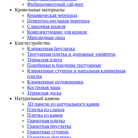
Фиброцементный сайдинг
Кровельные материалы
Керамическая черепица
Цементно-песчаная черепица
Сланцевая кровля
Комплектующие для кровли
Мансардные окна
Благоустройство
Клинкерная брусчатка
Тротуарная плитка и дорожные элементы
Террасная плита
Поребрики и бордюры тротуарные
Клинкерные ступени и напольная клинкерная
плитка
Клинкерные подоконники
Костровая чаша
Террасная доска
Натуральный камень
3D панели из натурального камня
Плитка из сланца
Плитка из камня
Гранитная плитка
Гранитная брусчатка
Гранитные ступени
Гранитные бордюры