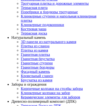
Тротуарная плитка и дорожные элементы
Террасная плита
Поребрики и бордюры тротуарные
Клинкерные ступени и напольная клинкерная
плитка
Клинкерные подоконники
Костровая чаша
Террасная доска
Натуральный камень
3D панели из натурального камня
Плитка из сланца
Плитка из камня
Гранитная плитка
Гранитная брусчатка
Гранитные ступени
Гранитные бордюры
Фасадный камень
Кровельный сланец
Брусчатка из камня
Заборы и ограждения
Кирпичные колпаки на столбы забора
Клинкерные колпаки на забор
Керамические элементы для заборов
Древесно-полимерный композит (ДПК)
Террасная Доска из ДПК